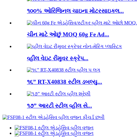
૧૦૦% ઓરિજિનલ ચાઇના મોટરસાઇકલ...
ચીન માટે ઓછું MOQ 60g Fe Ad...
વ્હીલ વેઇટ રીમુવર સ્ક્રેપ...
૧૬” RT-X40838 સ્ટીલ ડબલ્યુ...
૧૭” આરટી સ્ટીલ વ્હીલ સે...