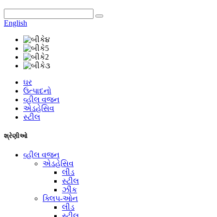
English
ઘર
ઉત્પાદનો
વ્હીલ વજન
એડહેસિવ
સ્ટીલ
શ્રેણીઓ
વ્હીલ વજન
એડહેસિવ
લીડ
સ્ટીલ
ઝીંક
ક્લિપ-ઓન
લીડ
સ્ટીલ