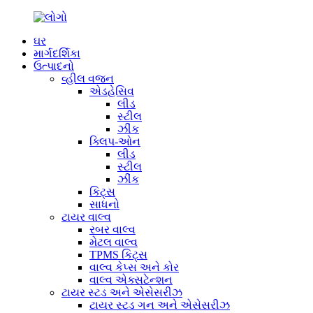
ઘર
માર્ગદર્શિકા
ઉત્પાદનો
વ્હીલ વજન
એડહેસિવ
લીડ
સ્ટીલ
ઝીંક
ક્લિપ-ઓન
લીડ
સ્ટીલ
ઝીંક
કિટ્સ
સાધનો
ટાયર વાલ્વ
રબર વાલ્વ
મેટલ વાલ્વ
TPMS કિટ્સ
વાલ્વ કેપ્સ અને કોર
વાલ્વ એક્સટેન્શન
ટાયર સ્ટડ અને એસેસરીઝ
ટાયર સ્ટડ ગન અને એસેસરીઝ