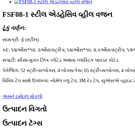
FSF08-1 સ્ટીલ એડહેસિવ વ્હીલ વજન
ટૂંકું વર્ણન:
સામગ્રી: ફે (સ્ટીલ)
કદ: ૧/૪ઔંસ*૧૨, ૩ઔંસ/સ્ટ્રીપ; ૧/૪ઔંસ*૧૦, ૨.૫ઔંસ/સ્ટ્રીપ; ૧/૨
સપાટી: સીસા-મુક્ત ઝિંક પ્લેટેડ અથવા પ્લાસ્ટિક પાવડર કોટેડ
પેકેજિંગ: 52 સ્ટ્રીપ્સ/બોક્સ, 4 બોક્સ/કેસ; 65 સ્ટ્રીપ્સ/બોક્સ, 4 બોક
વિવિધ ટેપ સાથે ઉપલબ્ધ: નોર્મલ બ્લુ ટેપ, 3M રેડ ટેપ, યુએસએ વ્હાઇટ ટેપ
અમને ઇમેઇલ મોકલો
ઉત્પાદન વિગતો
ઉત્પાદન ટૅગ્સ