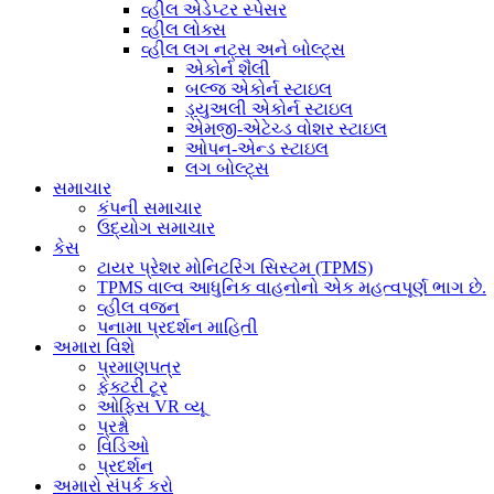
વ્હીલ એડેપ્ટર સ્પેસર
વ્હીલ લોક્સ
વ્હીલ લગ નટ્સ અને બોલ્ટ્સ
એકોર્ન શૈલી
બલ્જ એકોર્ન સ્ટાઇલ
ડ્યુઅલી એકોર્ન સ્ટાઇલ
એમજી-એટેચ્ડ વોશર સ્ટાઇલ
ઓપન-એન્ડ સ્ટાઇલ
લગ બોલ્ટ્સ
સમાચાર
કંપની સમાચાર
ઉદ્યોગ સમાચાર
કેસ
ટાયર પ્રેશર મોનિટરિંગ સિસ્ટમ (TPMS)
TPMS વાલ્વ આધુનિક વાહનોનો એક મહત્વપૂર્ણ ભાગ છે.
વ્હીલ વજન
પનામા પ્રદર્શન માહિતી
અમારા વિશે
પ્રમાણપત્ર
ફેક્ટરી ટૂર
ઓફિસ VR વ્યૂ
પ્રશ્નો
વિડિઓ
પ્રદર્શન
અમારો સંપર્ક કરો