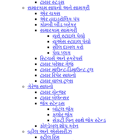
ટાયર સ્ટડ્સ
સમારકામ સાધનો અને સામગ્રી
એર ચક્સ
એર હાઇડ્રોલિક પંપ
કોમ્બી બીડ બ્રેકર
સમારકામ સામગ્રી
યુરો સ્ટાઇલ પેચો
યુએસ સ્ટાઇલ પેચો
સીલ દાખલ કરો
પેચ પ્લગ
સ્ટિચર્સ અને સ્ક્રેપર્સ
ટાયર પ્રેશર ગેજ
ટાયર માઉન્ટ-ડિમાઉન્ટ ટૂલ
ટાયર રિપેર સાધનો
ટાયર વાલ્વ ટૂલ્સ
ગેરેજ સાધનો
ટાયર ચેન્જર
ટાયર બેલેન્સર
જેક સ્ટેન્ડ્સ
બોટલ જેક
ફ્લોર જેક
સેફ્ટી પિન સાથે જેક સ્ટેન્ડ
ફોલ્ડેબલ શોપ ક્રેન
વ્હીલ અને એસેસરીઝ
સ્ટીલ રિમ