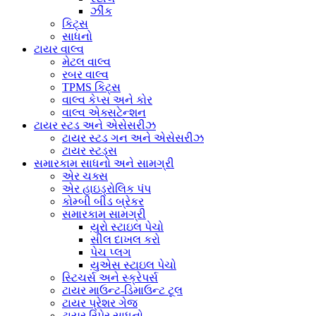
ઝીંક
કિટ્સ
સાધનો
ટાયર વાલ્વ
મેટલ વાલ્વ
રબર વાલ્વ
TPMS કિટ્સ
વાલ્વ કેપ્સ અને કોર
વાલ્વ એક્સટેન્શન
ટાયર સ્ટડ અને એસેસરીઝ
ટાયર સ્ટડ ગન અને એસેસરીઝ
ટાયર સ્ટડ્સ
સમારકામ સાધનો અને સામગ્રી
એર ચક્સ
એર હાઇડ્રોલિક પંપ
કોમ્બી બીડ બ્રેકર
સમારકામ સામગ્રી
યુરો સ્ટાઇલ પેચો
સીલ દાખલ કરો
પેચ પ્લગ
યુએસ સ્ટાઇલ પેચો
સ્ટિચર્સ અને સ્ક્રેપર્સ
ટાયર માઉન્ટ-ડિમાઉન્ટ ટૂલ
ટાયર પ્રેશર ગેજ
ટાયર રિપેર સાધનો