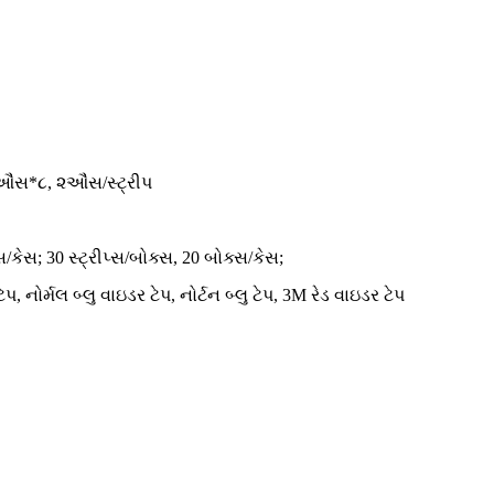
ઔંસ*૮, ૨ઔંસ/સ્ટ્રીપ
્સ/કેસ; 30 સ્ટ્રીપ્સ/બોક્સ, 20 બોક્સ/કેસ;
, નોર્મલ બ્લુ વાઇડર ટેપ, નોર્ટન બ્લુ ટેપ, 3M રેડ વાઇડર ટેપ