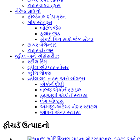
ટાયર વાલ્વ ટૂલ્સ
ગેરેજ સાધનો
ફોલ્ડેબલ શોપ ક્રેન
જેક સ્ટેન્ડ્સ
બોટલ જેક
ફ્લોર જેક
સેફ્ટી પિન સાથે જેક સ્ટેન્ડ
ટાયર બેલેન્સર
ટાયર ચેન્જર
વ્હીલ અને એસેસરીઝ
સ્ટીલ રિમ
વ્હીલ એડેપ્ટર સ્પેસર
વ્હીલ લોક્સ
વ્હીલ લગ નટ્સ અને બોલ્ટ્સ
એકોર્ન શૈલી
બલ્જ એકોર્ન સ્ટાઇલ
ડ્યુઅલી એકોર્ન સ્ટાઇલ
લગ બોલ્ટ્સ
એમજી-એટેચ્ડ વોશર સ્ટાઇલ
ઓપન-એન્ડ સ્ટાઇલ
ફીચર્ડ ઉત્પાદનો