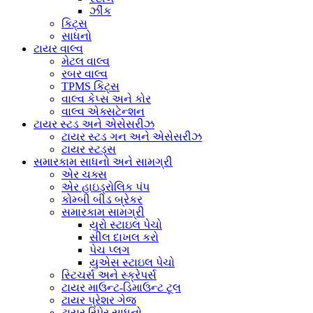
ઝીંક
કિટ્સ
સાધનો
ટાયર વાલ્વ
મેટલ વાલ્વ
રબર વાલ્વ
TPMS કિટ્સ
વાલ્વ કેપ્સ અને કોર
વાલ્વ એક્સટેન્શન
ટાયર સ્ટડ અને એસેસરીઝ
ટાયર સ્ટડ ગન અને એસેસરીઝ
ટાયર સ્ટડ્સ
સમારકામ સાધનો અને સામગ્રી
એર ચક્સ
એર હાઇડ્રોલિક પંપ
કોમ્બી બીડ બ્રેકર
સમારકામ સામગ્રી
યુરો સ્ટાઇલ પેચો
સીલ દાખલ કરો
પેચ પ્લગ
યુએસ સ્ટાઇલ પેચો
સ્ટિચર્સ અને સ્ક્રેપર્સ
ટાયર માઉન્ટ-ડિમાઉન્ટ ટૂલ
ટાયર પ્રેશર ગેજ
ટાયર રિપેર સાધનો