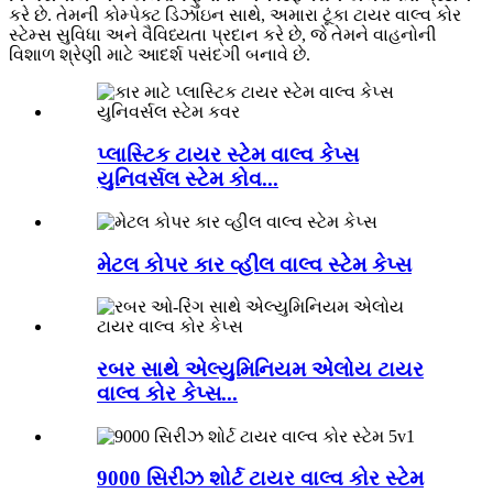
કરે છે. તેમની કોમ્પેક્ટ ડિઝાઇન સાથે, અમારા ટૂંકા ટાયર વાલ્વ કોર
સ્ટેમ્સ સુવિધા અને વૈવિધ્યતા પ્રદાન કરે છે, જે તેમને વાહનોની
વિશાળ શ્રેણી માટે આદર્શ પસંદગી બનાવે છે.
પ્લાસ્ટિક ટાયર સ્ટેમ વાલ્વ કેપ્સ
યુનિવર્સલ સ્ટેમ કોવ...
મેટલ કોપર કાર વ્હીલ વાલ્વ સ્ટેમ કેપ્સ
રબર સાથે એલ્યુમિનિયમ એલોય ટાયર
વાલ્વ કોર કેપ્સ...
9000 સિરીઝ શોર્ટ ટાયર વાલ્વ કોર સ્ટેમ