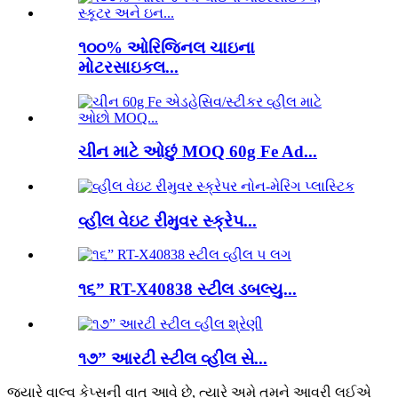
૧૦૦% ઓરિજિનલ ચાઇના
મોટરસાઇકલ...
ચીન માટે ઓછું MOQ 60g Fe Ad...
વ્હીલ વેઇટ રીમુવર સ્ક્રેપ...
૧૬” RT-X40838 સ્ટીલ ડબલ્યુ...
૧૭” આરટી સ્ટીલ વ્હીલ સે...
જ્યારે વાલ્વ કેપ્સની વાત આવે છે, ત્યારે અમે તમને આવરી લઈએ