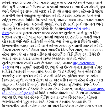
છીએ. અમારા વાલ્વ કેપ્સ તમારા વાહનના વાલ્વ સ્ટેમ્સને રક્ષણ અને
શૈલી પૂરી પાડવા માટે ડિઝાઇન કરવામાં આવ્યા છે. આ કેપ્સ ગંદકી, ધૂળ
અને ભેજને દૂર રાખવામાં મદદ કરે છે, જે તમારા વાલ્વ સ્ટેમ્સની શ્રેષ્ઠ
કામગીરી અને આયુષ્ય સુનિશ્ચિત કરે છે. કસ્ટમ ડિઝાઇન અને રંગો
સહિત ઉપલબ્ધ વિવિધ વિકલ્પો સાથે, અમારા વાલ્વ કેપ્સ તમને તમારા
વાહનને વ્યક્તિગત કરવાની મંજૂરી આપે છે, સાથે સાથે લાવણ્ય અને
વ્યવહારિકતાનો સ્પર્શ પણ ઉમેરે છે. અમારા
ટાયર સ્ટેમ વાલ્વ
કેપ્સ
તમારા વાહનના ટાયર વાલ્વ સ્ટેમ પર સુરક્ષિત અને ચુસ્ત ફિટ
પ્રદાન કરવા માટે ખાસ બનાવવામાં આવ્યા છે. ટકાઉ સામગ્રી અને
ચોકસાઇ એન્જિનિયરિંગથી બનેલા, આ કેપ્સ હવાના લિકેજ સામે
વિશ્વસનીય રક્ષણ આપે છે અને યોગ્ય ટાયર ફુગાવાની ખાતરી કરે છે.
તેમના સરળ ઇન્સ્ટોલેશન અને આકર્ષક ડિઝાઇન સાથે, અમારા ટાયર
સ્ટેમ વાલ્વ કેપ્સ તમારા વ્હીલ્સમાં સ્ટાઇલિશ ફિનિશિંગ ટચ ઉમેરે છે
જ્યારે તમારા ટાયર વાલ્વને શ્રેષ્ઠ સ્થિતિમાં રાખે છે. જેઓ
સુસંસ્કૃતતાનો સ્પર્શ ઇચ્છે છે તેમના માટે, અમારા
ધાતુ
ટાયર
વાલ્વ
કેપ્સ
આ એક સંપૂર્ણ પસંદગી છે. આ કેપ્સ ઉચ્ચ-ગુણવત્તાવાળા કોપર
મટિરિયલ્સમાંથી બનાવવામાં આવે છે, જે ટકાઉપણું અને સૌંદર્યલક્ષી
આકર્ષણ બંને પ્રદાન કરે છે. તેમની પોલિશ્ડ ફિનિશ અને આકર્ષક
ડિઝાઇન સાથે, અમારા મેટલ કોપર કાર વ્હીલ વાલ્વ સ્ટેમ કેપ્સ તમારા
વાહનના એકંદર દેખાવને વધારે છે, જે તમારા વ્હીલ્સમાં વૈભવી અને
શુદ્ધિકરણનો સ્પર્શ ઉમેરે છે. વાલ્વ કેપ્સ ઉપરાંત, અમે
ટૂંકા ટાયર વાલ્વ
કોર સ્ટેમ્સ ઓફર કરો
જે વિવિધ એપ્લિકેશનો માટે ડિઝાઇન કરવામાં
આવ્યા છે. આ કોર સ્ટેમ્સ વિવિધ ટાયર વાલ્વ સિસ્ટમ્સની ચોક્કસ
જરૂરિયાતોને પૂર્ણ કરવા માટે ડિઝાઇન કરવામાં આવ્યા છે, જે
વિશ્વસનીય અને કાર્યક્ષમ ફુગાવો અને ડિફ્લેશન કાર્યક્ષમતા પ્રદાન