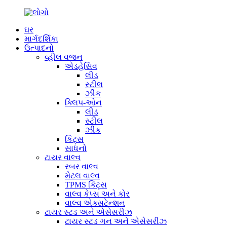
ઘર
માર્ગદર્શિકા
ઉત્પાદનો
વ્હીલ વજન
એડહેસિવ
લીડ
સ્ટીલ
ઝીંક
ક્લિપ-ઓન
લીડ
સ્ટીલ
ઝીંક
કિટ્સ
સાધનો
ટાયર વાલ્વ
રબર વાલ્વ
મેટલ વાલ્વ
TPMS કિટ્સ
વાલ્વ કેપ્સ અને કોર
વાલ્વ એક્સટેન્શન
ટાયર સ્ટડ અને એસેસરીઝ
ટાયર સ્ટડ ગન અને એસેસરીઝ