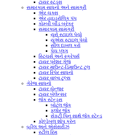
ટાયર સ્ટડ્સ
સમારકામ સાધનો અને સામગ્રી
એર ચક્સ
એર હાઇડ્રોલિક પંપ
કોમ્બી બીડ બ્રેકર
સમારકામ સામગ્રી
યુરો સ્ટાઇલ પેચો
યુએસ સ્ટાઇલ પેચો
સીલ દાખલ કરો
પેચ પ્લગ
સ્ટિચર્સ અને સ્ક્રેપર્સ
ટાયર પ્રેશર ગેજ
ટાયર માઉન્ટ-ડિમાઉન્ટ ટૂલ
ટાયર રિપેર સાધનો
ટાયર વાલ્વ ટૂલ્સ
ગેરેજ સાધનો
ટાયર ચેન્જર
ટાયર બેલેન્સર
જેક સ્ટેન્ડ્સ
બોટલ જેક
ફ્લોર જેક
સેફ્ટી પિન સાથે જેક સ્ટેન્ડ
ફોલ્ડેબલ શોપ ક્રેન
વ્હીલ અને એસેસરીઝ
સ્ટીલ રિમ