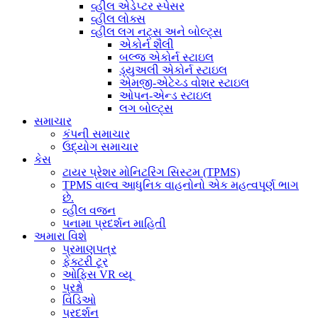
વ્હીલ એડેપ્ટર સ્પેસર
વ્હીલ લોક્સ
વ્હીલ લગ નટ્સ અને બોલ્ટ્સ
એકોર્ન શૈલી
બલ્જ એકોર્ન સ્ટાઇલ
ડ્યુઅલી એકોર્ન સ્ટાઇલ
એમજી-એટેચ્ડ વોશર સ્ટાઇલ
ઓપન-એન્ડ સ્ટાઇલ
લગ બોલ્ટ્સ
સમાચાર
કંપની સમાચાર
ઉદ્યોગ સમાચાર
કેસ
ટાયર પ્રેશર મોનિટરિંગ સિસ્ટમ (TPMS)
TPMS વાલ્વ આધુનિક વાહનોનો એક મહત્વપૂર્ણ ભાગ
છે.
વ્હીલ વજન
પનામા પ્રદર્શન માહિતી
અમારા વિશે
પ્રમાણપત્ર
ફેક્ટરી ટૂર
ઓફિસ VR વ્યૂ
પ્રશ્નો
વિડિઓ
પ્રદર્શન