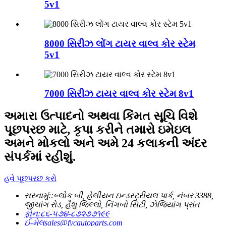
5v1
8000 સિરીઝ લોંગ ટાયર વાલ્વ કોર સ્ટેમ
5v1
7000 સિરીઝ ટાયર વાલ્વ કોર સ્ટેમ 8v1
અમારા ઉત્પાદનો અથવા કિંમત સૂચિ વિશે
પૂછપરછ માટે, કૃપા કરીને તમારો ઇમેઇલ
અમને મોકલો અને અમે 24 કલાકની અંદર
સંપર્કમાં રહીશું.
હવે પૂછપરછ કરો
સરનામું::
બ્લોક બી, હેલીયન ઇન્ડસ્ટ્રીયલ પાર્ક, નંબર 3388,
જીચાંગ રોડ, હૈશુ જિલ્લો, નિંગબો સિટી, ઝેજિયાંગ પ્રાંત
ફોન:
૮૬-૫૭૪-૮૭૨૭૭૧૯૯
ઈ-મેલ
sales@fycautoparts.com