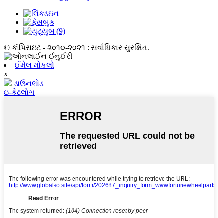
© કૉપિરાઇટ - ૨૦૧૦-૨૦૨૧ : સર્વાધિકાર સુરક્ષિત.
ઈમેલ મોકલો
x
ડાઉનલોડ
ઇ-કેટલોગ