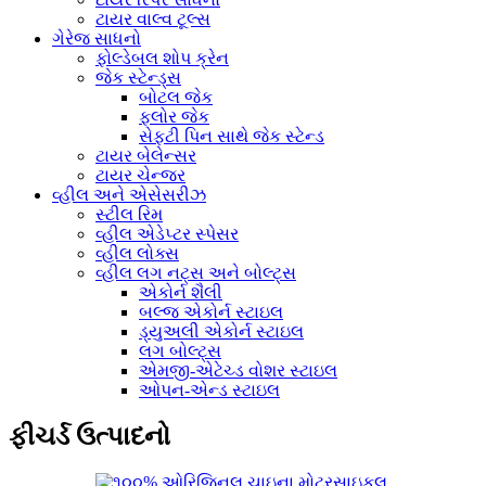
ટાયર વાલ્વ ટૂલ્સ
ગેરેજ સાધનો
ફોલ્ડેબલ શોપ ક્રેન
જેક સ્ટેન્ડ્સ
બોટલ જેક
ફ્લોર જેક
સેફ્ટી પિન સાથે જેક સ્ટેન્ડ
ટાયર બેલેન્સર
ટાયર ચેન્જર
વ્હીલ અને એસેસરીઝ
સ્ટીલ રિમ
વ્હીલ એડેપ્ટર સ્પેસર
વ્હીલ લોક્સ
વ્હીલ લગ નટ્સ અને બોલ્ટ્સ
એકોર્ન શૈલી
બલ્જ એકોર્ન સ્ટાઇલ
ડ્યુઅલી એકોર્ન સ્ટાઇલ
લગ બોલ્ટ્સ
એમજી-એટેચ્ડ વોશર સ્ટાઇલ
ઓપન-એન્ડ સ્ટાઇલ
ફીચર્ડ ઉત્પાદનો