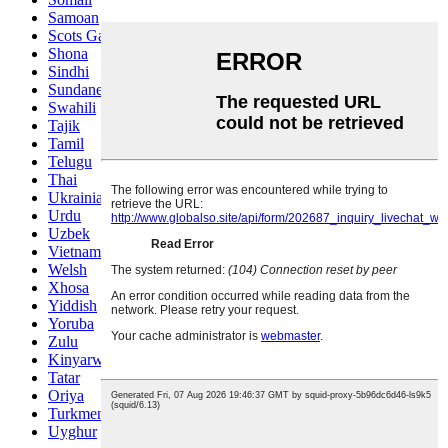
Samoan
Scots Gaelic
Shona
Sindhi
Sundanese
Swahili
Tajik
Tamil
Telugu
Thai
Ukrainian
Urdu
Uzbek
Vietnamese
Welsh
Xhosa
Yiddish
Yoruba
Zulu
Kinyarwanda
Tatar
Oriya
Turkmen
Uyghur