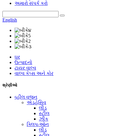
અમારો સંપર્ક કરો
English
ઘર
ઉત્પાદનો
ટાયર વાલ્વ
વાલ્વ કેપ્સ અને કોર
શ્રેણીઓ
વ્હીલ વજન
એડહેસિવ
લીડ
સ્ટીલ
ઝીંક
ક્લિપ-ઓન
લીડ
સ્ટીલ