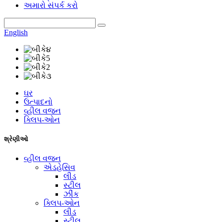
અમારો સંપર્ક કરો
English
ઘર
ઉત્પાદનો
વ્હીલ વજન
ક્લિપ-ઓન
શ્રેણીઓ
વ્હીલ વજન
એડહેસિવ
લીડ
સ્ટીલ
ઝીંક
ક્લિપ-ઓન
લીડ
સ્ટીલ