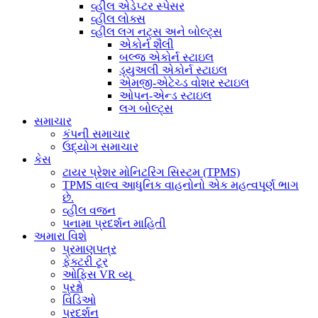
વ્હીલ એડેપ્ટર સ્પેસર
વ્હીલ લોક્સ
વ્હીલ લગ નટ્સ અને બોલ્ટ્સ
એકોર્ન શૈલી
બલ્જ એકોર્ન સ્ટાઇલ
ડ્યુઅલી એકોર્ન સ્ટાઇલ
એમજી-એટેચ્ડ વોશર સ્ટાઇલ
ઓપન-એન્ડ સ્ટાઇલ
લગ બોલ્ટ્સ
સમાચાર
કંપની સમાચાર
ઉદ્યોગ સમાચાર
કેસ
ટાયર પ્રેશર મોનિટરિંગ સિસ્ટમ (TPMS)
TPMS વાલ્વ આધુનિક વાહનોનો એક મહત્વપૂર્ણ ભાગ
છે.
વ્હીલ વજન
પનામા પ્રદર્શન માહિતી
અમારા વિશે
પ્રમાણપત્ર
ફેક્ટરી ટૂર
ઓફિસ VR વ્યૂ
પ્રશ્નો
વિડિઓ
પ્રદર્શન