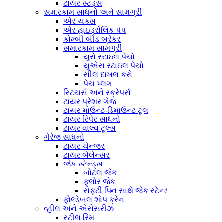
ટાયર સ્ટડ્સ
સમારકામ સાધનો અને સામગ્રી
એર ચક્સ
એર હાઇડ્રોલિક પંપ
કોમ્બી બીડ બ્રેકર
સમારકામ સામગ્રી
યુરો સ્ટાઇલ પેચો
યુએસ સ્ટાઇલ પેચો
સીલ દાખલ કરો
પેચ પ્લગ
સ્ટિચર્સ અને સ્ક્રેપર્સ
ટાયર પ્રેશર ગેજ
ટાયર માઉન્ટ-ડિમાઉન્ટ ટૂલ
ટાયર રિપેર સાધનો
ટાયર વાલ્વ ટૂલ્સ
ગેરેજ સાધનો
ટાયર ચેન્જર
ટાયર બેલેન્સર
જેક સ્ટેન્ડ્સ
બોટલ જેક
ફ્લોર જેક
સેફ્ટી પિન સાથે જેક સ્ટેન્ડ
ફોલ્ડેબલ શોપ ક્રેન
વ્હીલ અને એસેસરીઝ
સ્ટીલ રિમ