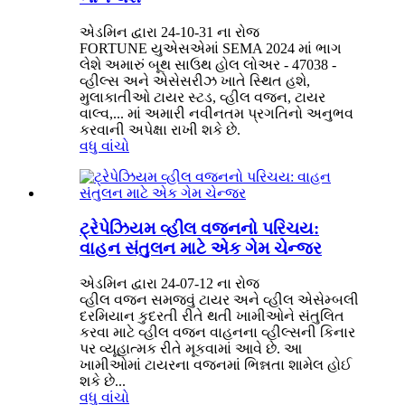
એડમિન દ્વારા 24-10-31 ના રોજ
FORTUNE યુએસએમાં SEMA 2024 માં ભાગ
લેશે અમારું બૂથ સાઉથ હોલ લોઅર - 47038 -
વ્હીલ્સ અને એસેસરીઝ ખાતે સ્થિત હશે,
મુલાકાતીઓ ટાયર સ્ટડ, વ્હીલ વજન, ટાયર
વાલ્વ,... માં અમારી નવીનતમ પ્રગતિનો અનુભવ
કરવાની અપેક્ષા રાખી શકે છે.
વધુ વાંચો
ટ્રેપેઝિયમ વ્હીલ વજનનો પરિચય:
વાહન સંતુલન માટે એક ગેમ ચેન્જર
એડમિન દ્વારા 24-07-12 ના રોજ
વ્હીલ વજન સમજવું ટાયર અને વ્હીલ એસેમ્બલી
દરમિયાન કુદરતી રીતે થતી ખામીઓને સંતુલિત
કરવા માટે વ્હીલ વજન વાહનના વ્હીલ્સની કિનાર
પર વ્યૂહાત્મક રીતે મૂકવામાં આવે છે. આ
ખામીઓમાં ટાયરના વજનમાં ભિન્નતા શામેલ હોઈ
શકે છે...
વધુ વાંચો