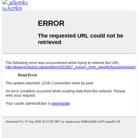
ડાઉનલોડ
ઇ-કેટલોગ