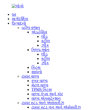
ઘર
માર્ગદર્શિકા
ઉત્પાદનો
વ્હીલ વજન
એડહેસિવ
લીડ
સ્ટીલ
ઝીંક
ક્લિપ-ઓન
લીડ
સ્ટીલ
ઝીંક
કિટ્સ
સાધનો
ટાયર વાલ્વ
રબર વાલ્વ
મેટલ વાલ્વ
TPMS કિટ્સ
વાલ્વ કેપ્સ અને કોર
વાલ્વ એક્સટેન્શન
ટાયર સ્ટડ અને એસેસરીઝ
ટાયર સ્ટડ ગન અને એસેસરીઝ