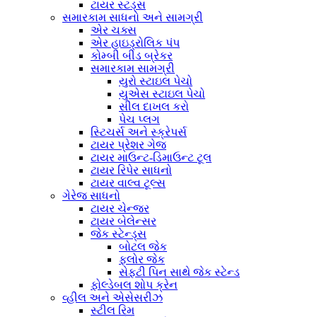
ટાયર સ્ટડ્સ
સમારકામ સાધનો અને સામગ્રી
એર ચક્સ
એર હાઇડ્રોલિક પંપ
કોમ્બી બીડ બ્રેકર
સમારકામ સામગ્રી
યુરો સ્ટાઇલ પેચો
યુએસ સ્ટાઇલ પેચો
સીલ દાખલ કરો
પેચ પ્લગ
સ્ટિચર્સ અને સ્ક્રેપર્સ
ટાયર પ્રેશર ગેજ
ટાયર માઉન્ટ-ડિમાઉન્ટ ટૂલ
ટાયર રિપેર સાધનો
ટાયર વાલ્વ ટૂલ્સ
ગેરેજ સાધનો
ટાયર ચેન્જર
ટાયર બેલેન્સર
જેક સ્ટેન્ડ્સ
બોટલ જેક
ફ્લોર જેક
સેફ્ટી પિન સાથે જેક સ્ટેન્ડ
ફોલ્ડેબલ શોપ ક્રેન
વ્હીલ અને એસેસરીઝ
સ્ટીલ રિમ