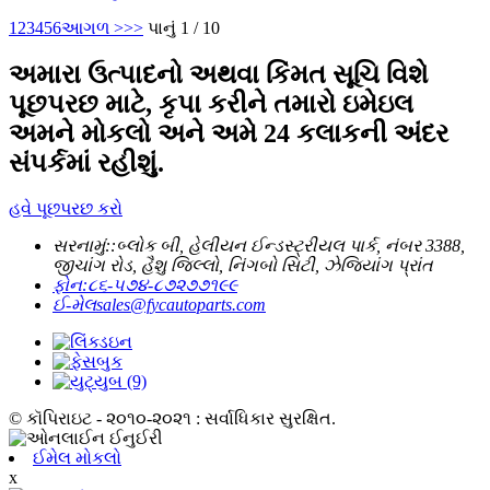
1
2
3
4
5
6
આગળ >
>>
પાનું 1 / 10
અમારા ઉત્પાદનો અથવા કિંમત સૂચિ વિશે
પૂછપરછ માટે, કૃપા કરીને તમારો ઇમેઇલ
અમને મોકલો અને અમે 24 કલાકની અંદર
સંપર્કમાં રહીશું.
હવે પૂછપરછ કરો
સરનામું::
બ્લોક બી, હેલીયન ઈન્ડસ્ટ્રીયલ પાર્ક, નંબર 3388,
જીચાંગ રોડ, હૈશુ જિલ્લો, નિંગબો સિટી, ઝેજિયાંગ પ્રાંત
ફોન:
૮૬-૫૭૪-૮૭૨૭૭૧૯૯
ઈ-મેલ
sales@fycautoparts.com
© કૉપિરાઇટ - ૨૦૧૦-૨૦૨૧ : સર્વાધિકાર સુરક્ષિત.
ઈમેલ મોકલો
x