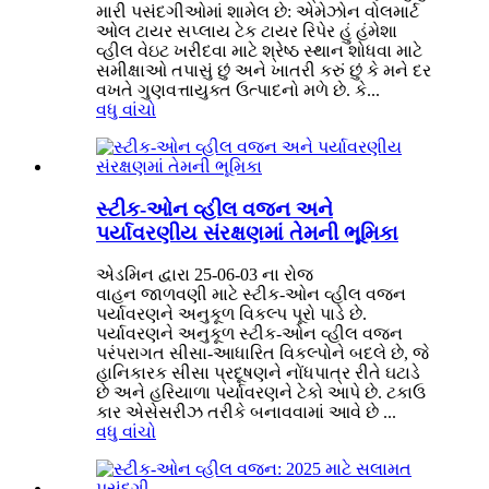
મારી પસંદગીઓમાં શામેલ છે: એમેઝોન વોલમાર્ટ
ઓલ ટાયર સપ્લાય ટેક ટાયર રિપેર હું હંમેશા
વ્હીલ વેઇટ ખરીદવા માટે શ્રેષ્ઠ સ્થાન શોધવા માટે
સમીક્ષાઓ તપાસું છું અને ખાતરી કરું છું કે મને દર
વખતે ગુણવત્તાયુક્ત ઉત્પાદનો મળે છે. કે...
વધુ વાંચો
સ્ટીક-ઓન વ્હીલ વજન અને
પર્યાવરણીય સંરક્ષણમાં તેમની ભૂમિકા
એડમિન દ્વારા 25-06-03 ના રોજ
વાહન જાળવણી માટે સ્ટીક-ઓન વ્હીલ વજન
પર્યાવરણને અનુકૂળ વિકલ્પ પૂરો પાડે છે.
પર્યાવરણને અનુકૂળ સ્ટીક-ઓન વ્હીલ વજન
પરંપરાગત સીસા-આધારિત વિકલ્પોને બદલે છે, જે
હાનિકારક સીસા પ્રદૂષણને નોંધપાત્ર રીતે ઘટાડે
છે અને હરિયાળા પર્યાવરણને ટેકો આપે છે. ટકાઉ
કાર એસેસરીઝ તરીકે બનાવવામાં આવે છે ...
વધુ વાંચો