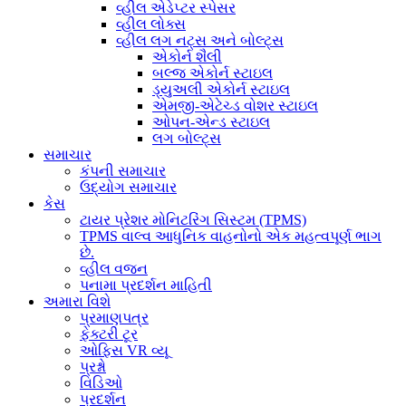
વ્હીલ એડેપ્ટર સ્પેસર
વ્હીલ લોક્સ
વ્હીલ લગ નટ્સ અને બોલ્ટ્સ
એકોર્ન શૈલી
બલ્જ એકોર્ન સ્ટાઇલ
ડ્યુઅલી એકોર્ન સ્ટાઇલ
એમજી-એટેચ્ડ વોશર સ્ટાઇલ
ઓપન-એન્ડ સ્ટાઇલ
લગ બોલ્ટ્સ
સમાચાર
કંપની સમાચાર
ઉદ્યોગ સમાચાર
કેસ
ટાયર પ્રેશર મોનિટરિંગ સિસ્ટમ (TPMS)
TPMS વાલ્વ આધુનિક વાહનોનો એક મહત્વપૂર્ણ ભાગ
છે.
વ્હીલ વજન
પનામા પ્રદર્શન માહિતી
અમારા વિશે
પ્રમાણપત્ર
ફેક્ટરી ટૂર
ઓફિસ VR વ્યૂ
પ્રશ્નો
વિડિઓ
પ્રદર્શન