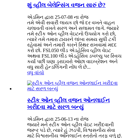
શું વ્હીલ બેલેન્સિંગ વજન સારું છે?
એડમિન દ્વારા 25-07-08 ના રોજ
તમે એવી સવારી લાયક છો જે દર વખતે વાહન
ચલાવતી વખતે સરળ અને સલામત લાગે. જ્યારે
તમે સ્ટીક ઓન વ્હીલ વેઇટનો ઉપયોગ કરો છો,
ત્યારે તમે તમારા ટાયરને લાંબા સમય સુધી ટકી
રહેવામાં અને તમારી કારને સ્થિર રાખવામાં મદદ
કરો છો. FSL050 લીડ એડહેસિવ વ્હીલ વેઇટ
અથવા FSL100 લીડ એડહેસિવ ડબલ્યુ પર સ્વિચ
કર્યા પછી ઘણા ડ્રાઇવરો ઓછા વાઇબ્રેશન અને
વધુ સારી હેન્ડલિંગની નોંધ લે છે...
વધુ વાંચો
સ્ટીક ઓન વ્હીલ વજન ઓનલાઈન
ખરીદવા માટે સરળ બન્યું
એડમિન દ્વારા 25-06-13 ના રોજ
જ્યારે મને સ્ટીક ઓન વ્હીલ વેઇટ ખરીદવાની
જરૂર પડે છે, ત્યારે હું ઝડપી, વિશ્વસનીય સેવા
માટે વિશ્વસનીય ઓનલાઈન સ્ત્રોતો તરફ વળું છું.