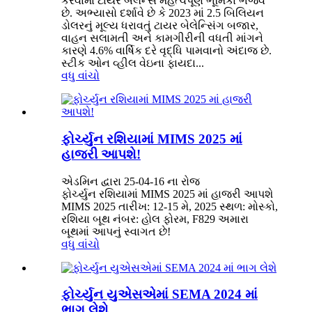
કરવામાં ટાયર બેલેન્સ મહત્વપૂર્ણ ભૂમિકા ભજવે
છે. અભ્યાસો દર્શાવે છે કે 2023 માં 2.5 બિલિયન
ડોલરનું મૂલ્ય ધરાવતું ટાયર બેલેન્સિંગ બજાર,
વાહન સલામતી અને કામગીરીની વધતી માંગને
કારણે 4.6% વાર્ષિક દરે વૃદ્ધિ પામવાનો અંદાજ છે.
સ્ટીક ઓન વ્હીલ વેઇના ફાયદા...
વધુ વાંચો
ફોર્ચ્યુન રશિયામાં MIMS 2025 માં
હાજરી આપશે!
એડમિન દ્વારા 25-04-16 ના રોજ
ફોર્ચ્યુન રશિયામાં MIMS 2025 માં હાજરી આપશે
MIMS 2025 તારીખ: 12-15 મે, 2025 સ્થળ: મોસ્કો,
રશિયા બૂથ નંબર: હોલ ફોરમ, F829 અમારા
બૂથમાં આપનું સ્વાગત છે!
વધુ વાંચો
ફોર્ચ્યુન યુએસએમાં SEMA 2024 માં
ભાગ લેશે