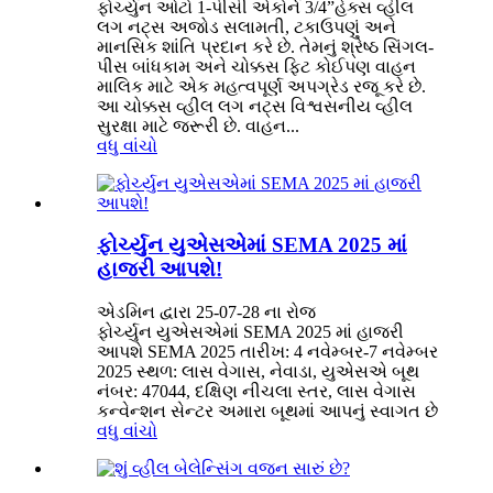
ફોર્ચ્યુન ઓટો 1-પીસી એકોર્ન 3/4”હેક્સ વ્હીલ
લગ નટ્સ અજોડ સલામતી, ટકાઉપણું અને
માનસિક શાંતિ પ્રદાન કરે છે. તેમનું શ્રેષ્ઠ સિંગલ-
પીસ બાંધકામ અને ચોક્કસ ફિટ કોઈપણ વાહન
માલિક માટે એક મહત્વપૂર્ણ અપગ્રેડ રજૂ કરે છે.
આ ચોક્કસ વ્હીલ લગ નટ્સ વિશ્વસનીય વ્હીલ
સુરક્ષા માટે જરૂરી છે. વાહન...
વધુ વાંચો
ફોર્ચ્યુન યુએસએમાં SEMA 2025 માં
હાજરી આપશે!
એડમિન દ્વારા 25-07-28 ના રોજ
ફોર્ચ્યુન યુએસએમાં SEMA 2025 માં હાજરી
આપશે SEMA 2025 તારીખ: 4 નવેમ્બર-7 નવેમ્બર
2025 સ્થળ: લાસ વેગાસ, નેવાડા, યુએસએ બૂથ
નંબર: 47044, દક્ષિણ નીચલા સ્તર, લાસ વેગાસ
કન્વેન્શન સેન્ટર અમારા બૂથમાં આપનું સ્વાગત છે
વધુ વાંચો