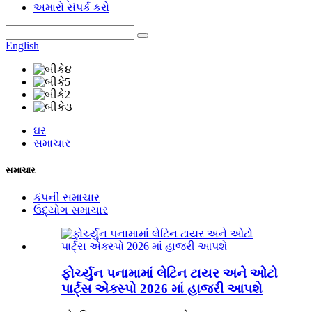
અમારો સંપર્ક કરો
English
ઘર
સમાચાર
સમાચાર
કંપની સમાચાર
ઉદ્યોગ સમાચાર
ફોર્ચ્યુન પનામામાં લેટિન ટાયર અને ઓટો
પાર્ટ્સ એક્સ્પો 2026 માં હાજરી આપશે