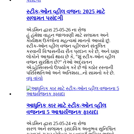
સ્ટીક-ઓન વ્હીલ વજન: 2025 માટે
સલામત પસંદગી
એડમિન દ્વારા 25-05-26 ના રોજ
હું હંમેશા વાહન જાળવણી માટે સલામત અને
કાર્યક્ષમ ઉકેલોના મહત્વમાં માનતો આવ્યો છું.
સ્ટીક-ઓન વ્હીલ વજન વ્હીલ્સને સંતુલિત
કરવાની વિશ્વસનીય રીત પ્રદાન કરે છે, અને ઘણા
લોકોને આશ્ચર્ય થાય છે કે, "શું સ્ટીક-ઓન વ્હીલ
વજન સુરક્ષિત છે?" તેઓ અદ્યતન
એડહેસિવ્સનો ઉપયોગ કરે છે જે કઠોર રસ્તાની
પરિસ્થિતિઓ અને અતિશય...નો સામનો કરે છે.
વધુ વાંચો
આધુનિક કાર માટે સ્ટીક-ઓન વ્હીલ
વજનના 5 આશ્ચર્યજનક ફાયદા
એડમિન દ્વારા 25-05-24 ના રોજ
સરળ અને સલામત ડ્રાઇવિંગ અનુભવ સુનિશ્ચિત