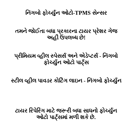
નિંગબો ફોર્ચ્યુન ઓટો-TPMS સેન્સર
તમને જોઈતા બધા પ્રકારના ટાયર પ્રેશર ગેજ
અહીં ઉપલબ્ધ છે!
પ્રીમિયમ વ્હીલ સ્પેસર્સ અને એડેપ્ટર્સ - નિંગબો
ફોર્ચ્યુન ઓટો પાર્ટ્સ
સ્ટીલ વ્હીલ પાવડર કોટિંગ લાઇન - નિંગબો ફોર્ચ્યુન
ટાયર રિપેરિંગ માટે જરૂરી બધા સાધનો ફોર્ચ્યુન
ઓટો પાર્ટ્સમાં મળી શકે છે.