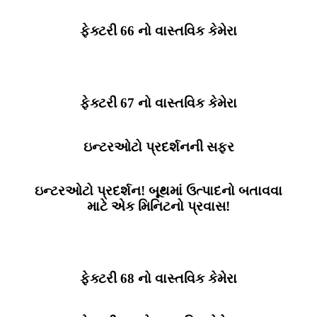
ફેક્ટરી 66 નો વાસ્તવિક કેમેરા
ફેક્ટરી 67 નો વાસ્તવિક કેમેરા
ઇન્ટરઓટો પ્રદર્શનની સફર
ઇન્ટરઓટો પ્રદર્શન! બૂથમાં ઉત્પાદનો બતાવવા
માટે એક મિનિટનો પ્રવાસ!
ફેક્ટરી 68 નો વાસ્તવિક કેમેરા