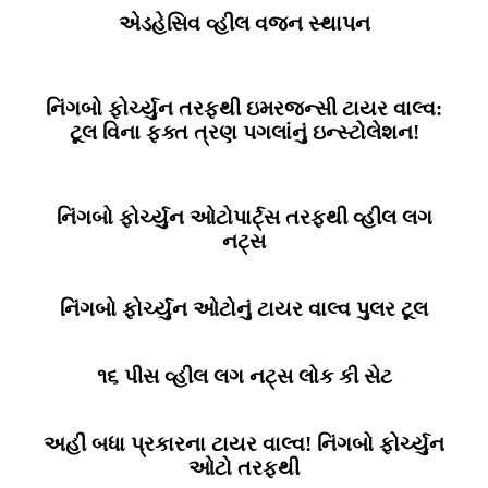
એડહેસિવ વ્હીલ વજન સ્થાપન
નિંગબો ફોર્ચ્યુન તરફથી ઇમરજન્સી ટાયર વાલ્વ:
ટૂલ વિના ફક્ત ત્રણ પગલાંનું ઇન્સ્ટોલેશન!
નિંગબો ફોર્ચ્યુન ઓટોપાર્ટ્સ તરફથી વ્હીલ લગ
નટ્સ
નિંગબો ફોર્ચ્યુન ઓટોનું ટાયર વાલ્વ પુલર ટૂલ
૧૬ પીસ વ્હીલ લગ નટ્સ લોક કી સેટ
અહીં બધા પ્રકારના ટાયર વાલ્વ! નિંગબો ફોર્ચ્યુન
ઓટો તરફથી