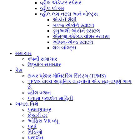
વ્હીલ એડેપ્ટર સ્પેસર
વ્હીલ લોક્સ
વ્હીલ લગ નટ્સ અને બોલ્ટ્સ
એકોર્ન શૈલી
બલ્જ એકોર્ન સ્ટાઇલ
ડ્યુઅલી એકોર્ન સ્ટાઇલ
એમજી-એટેચ્ડ વોશર સ્ટાઇલ
ઓપન-એન્ડ સ્ટાઇલ
લગ બોલ્ટ્સ
સમાચાર
કંપની સમાચાર
ઉદ્યોગ સમાચાર
કેસ
ટાયર પ્રેશર મોનિટરિંગ સિસ્ટમ (TPMS)
TPMS વાલ્વ આધુનિક વાહનોનો એક મહત્વપૂર્ણ ભાગ
છે.
વ્હીલ વજન
પનામા પ્રદર્શન માહિતી
અમારા વિશે
પ્રમાણપત્ર
ફેક્ટરી ટૂર
ઓફિસ VR વ્યૂ
પ્રશ્નો
વિડિઓ
પ્રદર્શન