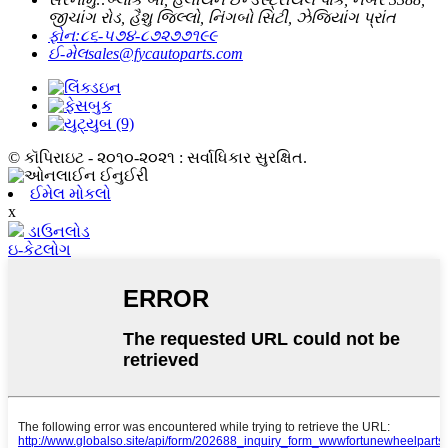
જીચાંગ રોડ, હૈશુ જિલ્લો, નિંગબો સિટી, ઝેજિયાંગ પ્રાંત
ફોન:
૮૬-૫૭૪-૮૭૨૭૭૧૯૯
ઈ-મેલ
sales@fycautoparts.com
© કૉપિરાઇટ - ૨૦૧૦-૨૦૨૧ : સર્વાધિકાર સુરક્ષિત.
ઈમેલ મોકલો
x
ડાઉનલોડ
ઇ-કેટલોગ