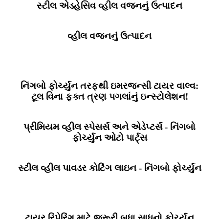
સ્ટીલ એડહેસિવ વ્હીલ વજનનું ઉત્પાદન
વ્હીલ વજનનું ઉત્પાદન
નિંગબો ફોર્ચ્યુન તરફથી ઇમરજન્સી ટાયર વાલ્વ:
ટૂલ વિના ફક્ત ત્રણ પગલાંનું ઇન્સ્ટોલેશન!
પ્રીમિયમ વ્હીલ સ્પેસર્સ અને એડેપ્ટર્સ - નિંગબો
ફોર્ચ્યુન ઓટો પાર્ટ્સ
સ્ટીલ વ્હીલ પાવડર કોટિંગ લાઇન - નિંગબો ફોર્ચ્યુન
ટાયર રિપેરિંગ માટે જરૂરી બધા સાધનો ફોર્ચ્યુન