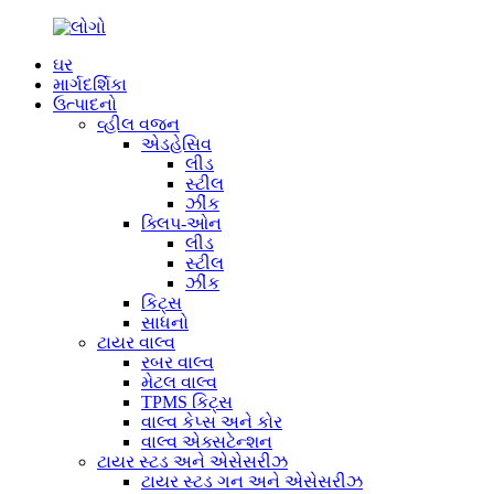
ઘર
માર્ગદર્શિકા
ઉત્પાદનો
વ્હીલ વજન
એડહેસિવ
લીડ
સ્ટીલ
ઝીંક
ક્લિપ-ઓન
લીડ
સ્ટીલ
ઝીંક
કિટ્સ
સાધનો
ટાયર વાલ્વ
રબર વાલ્વ
મેટલ વાલ્વ
TPMS કિટ્સ
વાલ્વ કેપ્સ અને કોર
વાલ્વ એક્સટેન્શન
ટાયર સ્ટડ અને એસેસરીઝ
ટાયર સ્ટડ ગન અને એસેસરીઝ