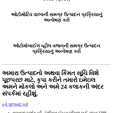
ઓટોમોટિવ વાલ્વની સમગ્ર ઉત્પાદન પ્રક્રિયાનું
અન્વેષણ કરો
ઓટોમોબાઈલ વ્હીલ વજનની સમગ્ર ઉત્પાદન
પ્રક્રિયાનું અન્વેષણ કરો
અમારા ઉત્પાદનો અથવા કિંમત સૂચિ વિશે
પૂછપરછ માટે, કૃપા કરીને તમારો ઇમેઇલ
અમને મોકલો અને અમે 24 કલાકની અંદર
સંપર્કમાં રહીશું.
હવે પૂછપરછ કરો
સરનામું::
બ્લોક બી, હેલીયન ઈન્ડસ્ટ્રીયલ પાર્ક, નંબર 3388,