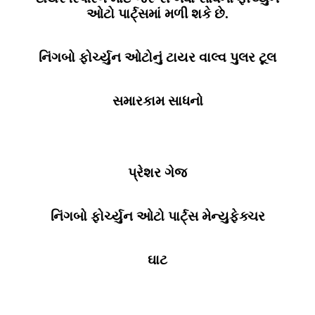
ઓટો પાર્ટ્સમાં મળી શકે છે.
નિંગબો ફોર્ચ્યુન ઓટોનું ટાયર વાલ્વ પુલર ટૂલ
સમારકામ સાધનો
પ્રેશર ગેજ
નિંગબો ફોર્ચ્યુન ઓટો પાર્ટ્સ મેન્યુફેક્ચર
ઘાટ