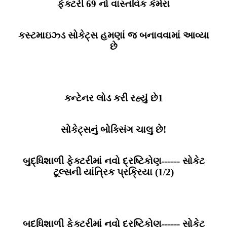
ફેક્ટરી 69 નો વાસ્તવિક કેમેરા
કસ્ટમાઇઝ્ડ સોકેટ્સ હમણાં જ બનાવવામાં આવ્યા
છે
કન્ટેનર લોડ કરી રહ્યું છે1
સોકેટ્સનું બોક્સિંગ ચાલુ છે!
બુદ્ધિશાળી ફેક્ટરીમાં નવો દ્રષ્ટિકોણ------ સોકેટ
ટૂલ્સની યાંત્રિક પ્રક્રિયા (1/2)
બુદ્ધિશાળી ફેક્ટરીમાં નવો દ્રષ્ટિકોણ------ સોકેટ