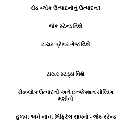
રોડ બ્લોક ઉત્પાદનોનું ઉત્પાદન3
જેક સ્ટેન્ડ વિશે
ટાયર પ્રેશર ગેજ વિશે
ટાયર સ્ટડ્સ વિશે
રોડબ્લોક ઉત્પાદનો અને ઇન્જેક્શન મોલ્ડિંગ
મશીનો
હળવા અને નાના લિફ્ટિંગ સાધનો - જેક સ્ટેન્ડ