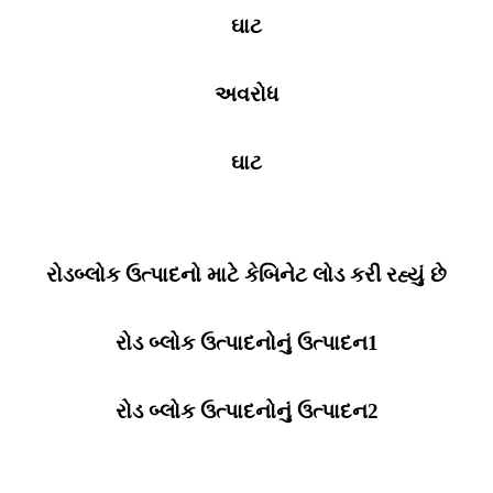
ઘાટ
અવરોધ
ઘાટ
રોડબ્લોક ઉત્પાદનો માટે કેબિનેટ લોડ કરી રહ્યું છે
રોડ બ્લોક ઉત્પાદનોનું ઉત્પાદન1
રોડ બ્લોક ઉત્પાદનોનું ઉત્પાદન2