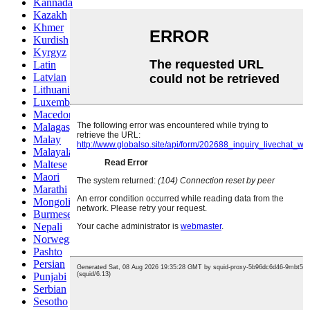
Kannada
Kazakh
Khmer
Kurdish
Kyrgyz
Latin
Latvian
Lithuanian
Luxembou..
Macedonian
Malagasy
Malay
Malayalam
Maltese
Maori
Marathi
Mongolian
Burmese
Nepali
Norwegian
Pashto
Persian
Punjabi
Serbian
Sesotho