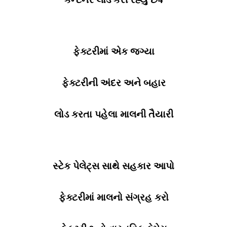
ફેક્ટરીમાં એક જગ્યા
ફેક્ટરીની અંદર અને બહાર
લોડ કરતા પહેલા માલની તૈયારી
સ્ટેક પેલેટ્સ સાથે સહકાર આપો
ફેક્ટરીમાં માલનો સંગ્રહ કરો