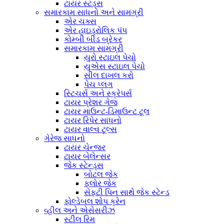
ટાયર સ્ટડ્સ
સમારકામ સાધનો અને સામગ્રી
એર ચક્સ
એર હાઇડ્રોલિક પંપ
કોમ્બી બીડ બ્રેકર
સમારકામ સામગ્રી
યુરો સ્ટાઇલ પેચો
યુએસ સ્ટાઇલ પેચો
સીલ દાખલ કરો
પેચ પ્લગ
સ્ટિચર્સ અને સ્ક્રેપર્સ
ટાયર પ્રેશર ગેજ
ટાયર માઉન્ટ-ડિમાઉન્ટ ટૂલ
ટાયર રિપેર સાધનો
ટાયર વાલ્વ ટૂલ્સ
ગેરેજ સાધનો
ટાયર ચેન્જર
ટાયર બેલેન્સર
જેક સ્ટેન્ડ્સ
બોટલ જેક
ફ્લોર જેક
સેફ્ટી પિન સાથે જેક સ્ટેન્ડ
ફોલ્ડેબલ શોપ ક્રેન
વ્હીલ અને એસેસરીઝ
સ્ટીલ રિમ