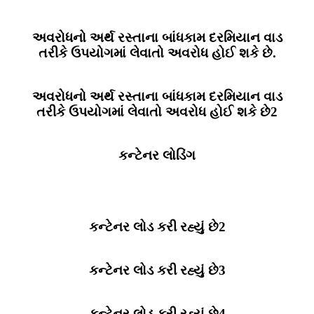
અવરોધનો અર્થ રસ્તાના બાંધકામ દરમિયાન વાડ
તરીકે ઉપયોગમાં લેવાતો અવરોધ હોઈ શકે છે.
અવરોધનો અર્થ રસ્તાના બાંધકામ દરમિયાન વાડ
તરીકે ઉપયોગમાં લેવાતો અવરોધ હોઈ શકે છે2
કન્ટેનર લોડિંગ
કન્ટેનર લોડ કરી રહ્યું છે2
કન્ટેનર લોડ કરી રહ્યું છે3
કન્ટેનર લોડ કરી રહ્યું છે4