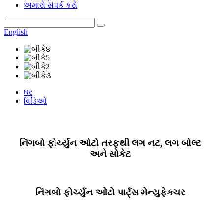
અમારો સંપર્ક કરો
English
ઘર
વિડિઓ
નિંગબો ફોર્ચ્યુન ઓટો તરફથી લગ નટ, લગ બોલ્ટ
અને સોકેટ
નિંગબો ફોર્ચ્યુન ઓટો પાર્ટ્સ મેન્યુફેક્ચર