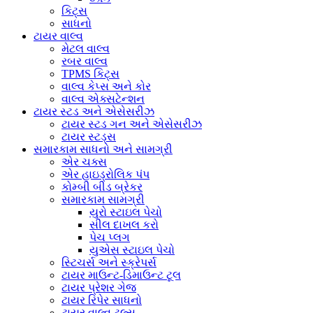
કિટ્સ
સાધનો
ટાયર વાલ્વ
મેટલ વાલ્વ
રબર વાલ્વ
TPMS કિટ્સ
વાલ્વ કેપ્સ અને કોર
વાલ્વ એક્સટેન્શન
ટાયર સ્ટડ અને એસેસરીઝ
ટાયર સ્ટડ ગન અને એસેસરીઝ
ટાયર સ્ટડ્સ
સમારકામ સાધનો અને સામગ્રી
એર ચક્સ
એર હાઇડ્રોલિક પંપ
કોમ્બી બીડ બ્રેકર
સમારકામ સામગ્રી
યુરો સ્ટાઇલ પેચો
સીલ દાખલ કરો
પેચ પ્લગ
યુએસ સ્ટાઇલ પેચો
સ્ટિચર્સ અને સ્ક્રેપર્સ
ટાયર માઉન્ટ-ડિમાઉન્ટ ટૂલ
ટાયર પ્રેશર ગેજ
ટાયર રિપેર સાધનો
ટાયર વાલ્વ ટૂલ્સ