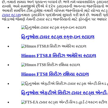
છે, તમારો સમય અને પ્રયત્ન બચાવે છે. ભલે તમે વ્યાવસાયિક ડ્રાઇવર
રાખશે. અમે સમજીએ છીએ કે દરેક ડ્રાઇવરની અનન્ય જરૂરિયાતો અન
અમારી સમર્પિત ટીમ હંમેશા તમારી ચોક્કસ જરૂરિયાતો માટે યોગ્ય સ્ટડ
ટાયર સ્ટડ્સ
તમારા ડ્રાઇવિંગ પ્રદર્શનમાં સુધારો કરી શકે છે. અમારી 
જોડાઓ જેમણે તેમની ટાયર સ્ટડ જરૂરિયાતો માટે ફોર્ચ્યુન પર આધાર
હિનુઓસ ટાયર સ્ટડ્સ સ્ક્રુ-ઇન સ્ટાઇલ
Hinuos FTS8.8 સિરીઝ અમેરિકા સ્ટાઇલ
Hinuos FTS8 સિરીઝ રશિયા સ્ટાઇલ
હિનુઓસ એફટીએ સિરીઝ ટાયર સ્ટડ્સ એન્ટી-સ્કિ