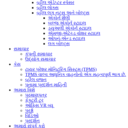
વ્હીલ એડેપ્ટર સ્પેસર
વ્હીલ લોક્સ
વ્હીલ લગ નટ્સ અને બોલ્ટ્સ
એકોર્ન શૈલી
બલ્જ એકોર્ન સ્ટાઇલ
ડ્યુઅલી એકોર્ન સ્ટાઇલ
એમજી-એટેચ્ડ વોશર સ્ટાઇલ
ઓપન-એન્ડ સ્ટાઇલ
લગ બોલ્ટ્સ
સમાચાર
કંપની સમાચાર
ઉદ્યોગ સમાચાર
કેસ
ટાયર પ્રેશર મોનિટરિંગ સિસ્ટમ (TPMS)
TPMS વાલ્વ આધુનિક વાહનોનો એક મહત્વપૂર્ણ ભાગ છે.
વ્હીલ વજન
પનામા પ્રદર્શન માહિતી
અમારા વિશે
પ્રમાણપત્ર
ફેક્ટરી ટૂર
ઓફિસ VR વ્યૂ
પ્રશ્નો
વિડિઓ
પ્રદર્શન
અમારો સંપર્ક કરો