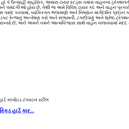
 હો કે ઉત્સાહી સાહસિક, અમારા ટાયર સ્ટડ્સ તમારા વાહનના ટ્રેક્શનને
ે પસંદગીઓ હોય છે, તેથી જ અમે વિવિધ ટાયર કદ અને વાહન પ્રકાર
્સ પસંદ કરવામાં, વ્યક્તિગત ભલામણો અને નિષ્ણાત માર્ગદર્શન પ્રદાન 
પ્રોડક્ટ રેન્જનું અન્વેષણ કરો અને સલામતી, ટકાઉપણું અને શ્રેષ્ઠ ટ્ર
 રાખ્યો છે, અને અમને તમને આત્મવિશ્વાસ સાથે વાહન ચલાવવામાં મદદ 
ડ હાર્ડ કાર...