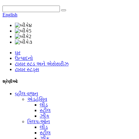
English
ઘર
ઉત્પાદનો
ટાયર સ્ટડ અને એસેસરીઝ
ટાયર સ્ટડ્સ
શ્રેણીઓ
વ્હીલ વજન
એડહેસિવ
લીડ
સ્ટીલ
ઝીંક
ક્લિપ-ઓન
લીડ
સ્ટીલ
ઝીંક