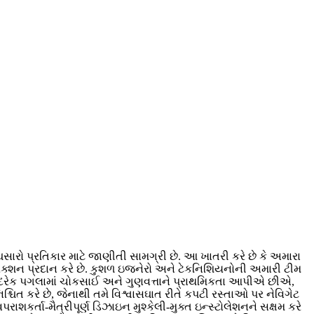
ારો પ્રતિકાર માટે જાણીતી સામગ્રી છે. આ ખાતરી કરે છે કે અમારા
ેક્શન પ્રદાન કરે છે. કુશળ ઇજનેરો અને ટેકનિશિયનોની અમારી ટીમ
ના દરેક પગલામાં ચોકસાઈ અને ગુણવત્તાને પ્રાથમિકતા આપીએ છીએ,
ત કરે છે, જેનાથી તમે વિશ્વાસઘાત રીતે કપટી રસ્તાઓ પર નેવિગેટ
ર્તા-મૈત્રીપૂર્ણ ડિઝાઇન મુશ્કેલી-મુક્ત ઇન્સ્ટોલેશનને સક્ષમ કરે