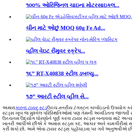
૧૦૦% ઓરિજિનલ ચાઇના મોટરસાઇકલ...
ચીન માટે ઓછું MOQ 60g Fe Ad...
વ્હીલ વેઇટ રીમુવર સ્ક્રેપ...
૧૬” RT-X40838 સ્ટીલ ડબલ્યુ...
૧૭” આરટી સ્ટીલ વ્હીલ સે...
અમારા
કારના ટાયર સ્ટડ
ઉચ્ચ-સ્તરીય ટંગસ્ટન કાર્બાઇડનો ઉપયોગ કરી
સ્ટડ્સ ખૂબ જ મુશ્કેલ પરિસ્થિતિઓમાં પણ તેમની અખંડિતતા જાળવી 
ઉચ્ચતમ ઉદ્યોગ ધોરણોને પૂર્ણ કરતા ટાયર સ્ટડ્સ બનાવવા માટે અત
ખાતરી આપીએ છીએ કે અમારા સ્ટડ્સ કદ, આકાર અને કામગીરીમાં સમાન 
કરી શકો છો. અમે એવા ટાયર સ્ટડ્સ પહોંચાડવા પર ગર્વ અનુભવીએ છીએ 