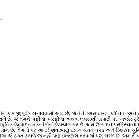
ને કાળજીપૂર્વક બનાવવામાં આવે છે, જે તેની અસાધારણ કઠિનતા અને ઘસ
રાખે છે, જે તમને બર્ફીલા, બરફીલા અથવા લપસણી સપાટી પર અજોડ ટ્ર
્યાધુનિક ઉત્પાદન તકનીકોનો ઉપયોગ કરે છે. અમે ઉત્પાદન પ્રક્રિયા
છે. વિગતો પર આ ઝીણવટભર્યું ધ્યાન સતત પકડ અને સ્થિરતા સુનિશ્ચિ
જે ફક્ત ટકાઉ જ નહીં પણ ઇન્સ્ટોલ કરવામાં પણ સરળ છે. અમારી વપરાશક