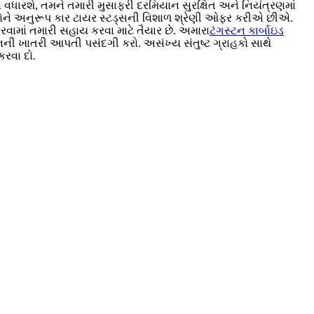
 વધારશે, તમને તમારી મુસાફરી દરમિયાન સુરક્ષિત અને નિયંત્રણમાં
ોને અનુરૂપ કાર ટાયર સ્ટડ્સની વિશાળ શ્રેણી ઓફર કરીએ છીએ.
કરવામાં તમારી સહાય કરવા માટે તૈયાર છે. અમારા
ટંગસ્ટન કાર્બાઇડ
ેક્શનની ખાતરી આપતી પસંદગી કરો. અસંખ્ય સંતુષ્ટ ગ્રાહકો સાથે
કરવા દો.