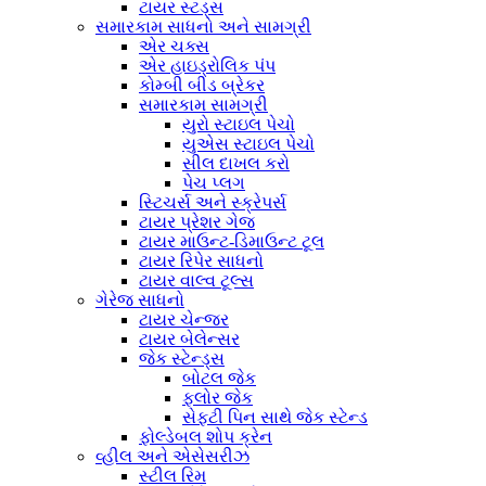
ટાયર સ્ટડ્સ
સમારકામ સાધનો અને સામગ્રી
એર ચક્સ
એર હાઇડ્રોલિક પંપ
કોમ્બી બીડ બ્રેકર
સમારકામ સામગ્રી
યુરો સ્ટાઇલ પેચો
યુએસ સ્ટાઇલ પેચો
સીલ દાખલ કરો
પેચ પ્લગ
સ્ટિચર્સ અને સ્ક્રેપર્સ
ટાયર પ્રેશર ગેજ
ટાયર માઉન્ટ-ડિમાઉન્ટ ટૂલ
ટાયર રિપેર સાધનો
ટાયર વાલ્વ ટૂલ્સ
ગેરેજ સાધનો
ટાયર ચેન્જર
ટાયર બેલેન્સર
જેક સ્ટેન્ડ્સ
બોટલ જેક
ફ્લોર જેક
સેફ્ટી પિન સાથે જેક સ્ટેન્ડ
ફોલ્ડેબલ શોપ ક્રેન
વ્હીલ અને એસેસરીઝ
સ્ટીલ રિમ