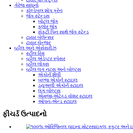
ગેરેજ સાધનો
ફોલ્ડેબલ શોપ ક્રેન
જેક સ્ટેન્ડ્સ
બોટલ જેક
ફ્લોર જેક
સેફ્ટી પિન સાથે જેક સ્ટેન્ડ
ટાયર બેલેન્સર
ટાયર ચેન્જર
વ્હીલ અને એસેસરીઝ
સ્ટીલ રિમ
વ્હીલ એડેપ્ટર સ્પેસર
વ્હીલ લોક્સ
વ્હીલ લગ નટ્સ અને બોલ્ટ્સ
એકોર્ન શૈલી
બલ્જ એકોર્ન સ્ટાઇલ
ડ્યુઅલી એકોર્ન સ્ટાઇલ
લગ બોલ્ટ્સ
એમજી-એટેચ્ડ વોશર સ્ટાઇલ
ઓપન-એન્ડ સ્ટાઇલ
ફીચર્ડ ઉત્પાદનો