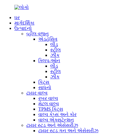
ઘર
માર્ગદર્શિકા
ઉત્પાદનો
વ્હીલ વજન
એડહેસિવ
લીડ
સ્ટીલ
ઝીંક
ક્લિપ-ઓન
લીડ
સ્ટીલ
ઝીંક
કિટ્સ
સાધનો
ટાયર વાલ્વ
રબર વાલ્વ
મેટલ વાલ્વ
TPMS કિટ્સ
વાલ્વ કેપ્સ અને કોર
વાલ્વ એક્સટેન્શન
ટાયર સ્ટડ અને એસેસરીઝ
ટાયર સ્ટડ ગન અને એસેસરીઝ