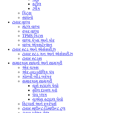
સ્ટીલ
ઝીંક
કિટ્સ
સાધનો
ટાયર વાલ્વ
મેટલ વાલ્વ
રબર વાલ્વ
TPMS કિટ્સ
વાલ્વ કેપ્સ અને કોર
વાલ્વ એક્સટેન્શન
ટાયર સ્ટડ અને એસેસરીઝ
ટાયર સ્ટડ ગન અને એસેસરીઝ
ટાયર સ્ટડ્સ
સમારકામ સાધનો અને સામગ્રી
એર ચક્સ
એર હાઇડ્રોલિક પંપ
કોમ્બી બીડ બ્રેકર
સમારકામ સામગ્રી
યુરો સ્ટાઇલ પેચો
સીલ દાખલ કરો
પેચ પ્લગ
યુએસ સ્ટાઇલ પેચો
સ્ટિચર્સ અને સ્ક્રેપર્સ
ટાયર માઉન્ટ-ડિમાઉન્ટ ટૂલ
ટાયર પ્રેશર ગેજ