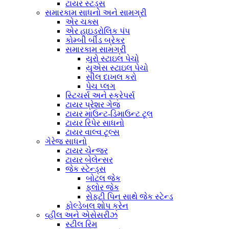
ટાયર સ્ટડ્સ
સમારકામ સાધનો અને સામગ્રી
એર ચક્સ
એર હાઇડ્રોલિક પંપ
કોમ્બી બીડ બ્રેકર
સમારકામ સામગ્રી
યુરો સ્ટાઇલ પેચો
યુએસ સ્ટાઇલ પેચો
સીલ દાખલ કરો
પેચ પ્લગ
સ્ટિચર્સ અને સ્ક્રેપર્સ
ટાયર પ્રેશર ગેજ
ટાયર માઉન્ટ-ડિમાઉન્ટ ટૂલ
ટાયર રિપેર સાધનો
ટાયર વાલ્વ ટૂલ્સ
ગેરેજ સાધનો
ટાયર ચેન્જર
ટાયર બેલેન્સર
જેક સ્ટેન્ડ્સ
બોટલ જેક
ફ્લોર જેક
સેફ્ટી પિન સાથે જેક સ્ટેન્ડ
ફોલ્ડેબલ શોપ ક્રેન
વ્હીલ અને એસેસરીઝ
સ્ટીલ રિમ