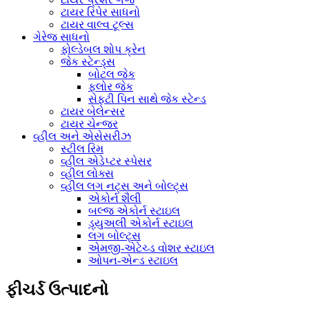
ટાયર રિપેર સાધનો
ટાયર વાલ્વ ટૂલ્સ
ગેરેજ સાધનો
ફોલ્ડેબલ શોપ ક્રેન
જેક સ્ટેન્ડ્સ
બોટલ જેક
ફ્લોર જેક
સેફ્ટી પિન સાથે જેક સ્ટેન્ડ
ટાયર બેલેન્સર
ટાયર ચેન્જર
વ્હીલ અને એસેસરીઝ
સ્ટીલ રિમ
વ્હીલ એડેપ્ટર સ્પેસર
વ્હીલ લોક્સ
વ્હીલ લગ નટ્સ અને બોલ્ટ્સ
એકોર્ન શૈલી
બલ્જ એકોર્ન સ્ટાઇલ
ડ્યુઅલી એકોર્ન સ્ટાઇલ
લગ બોલ્ટ્સ
એમજી-એટેચ્ડ વોશર સ્ટાઇલ
ઓપન-એન્ડ સ્ટાઇલ
ફીચર્ડ ઉત્પાદનો