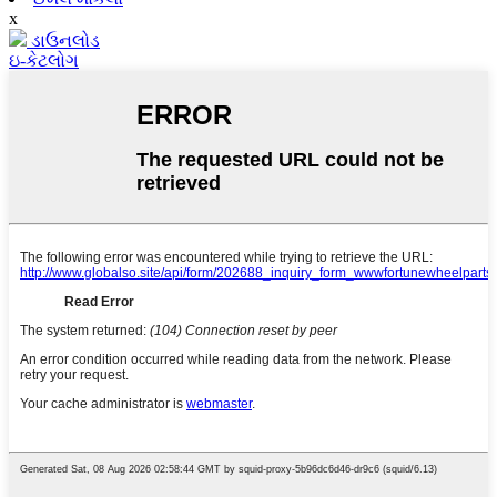
x
ડાઉનલોડ
ઇ-કેટલોગ