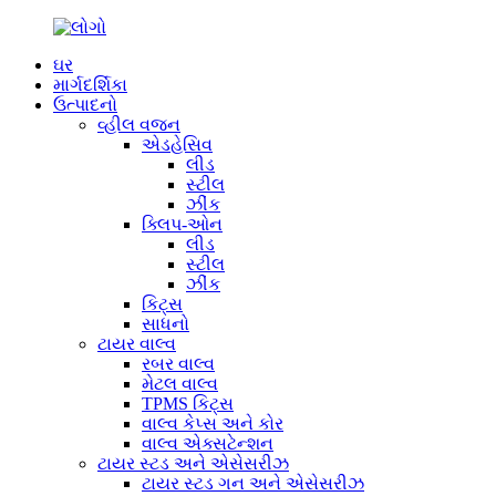
ઘર
માર્ગદર્શિકા
ઉત્પાદનો
વ્હીલ વજન
એડહેસિવ
લીડ
સ્ટીલ
ઝીંક
ક્લિપ-ઓન
લીડ
સ્ટીલ
ઝીંક
કિટ્સ
સાધનો
ટાયર વાલ્વ
રબર વાલ્વ
મેટલ વાલ્વ
TPMS કિટ્સ
વાલ્વ કેપ્સ અને કોર
વાલ્વ એક્સટેન્શન
ટાયર સ્ટડ અને એસેસરીઝ
ટાયર સ્ટડ ગન અને એસેસરીઝ