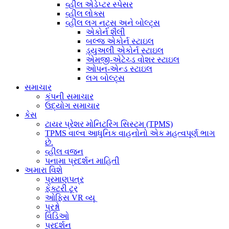
વ્હીલ એડેપ્ટર સ્પેસર
વ્હીલ લોક્સ
વ્હીલ લગ નટ્સ અને બોલ્ટ્સ
એકોર્ન શૈલી
બલ્જ એકોર્ન સ્ટાઇલ
ડ્યુઅલી એકોર્ન સ્ટાઇલ
એમજી-એટેચ્ડ વોશર સ્ટાઇલ
ઓપન-એન્ડ સ્ટાઇલ
લગ બોલ્ટ્સ
સમાચાર
કંપની સમાચાર
ઉદ્યોગ સમાચાર
કેસ
ટાયર પ્રેશર મોનિટરિંગ સિસ્ટમ (TPMS)
TPMS વાલ્વ આધુનિક વાહનોનો એક મહત્વપૂર્ણ ભાગ
છે.
વ્હીલ વજન
પનામા પ્રદર્શન માહિતી
અમારા વિશે
પ્રમાણપત્ર
ફેક્ટરી ટૂર
ઓફિસ VR વ્યૂ
પ્રશ્નો
વિડિઓ
પ્રદર્શન