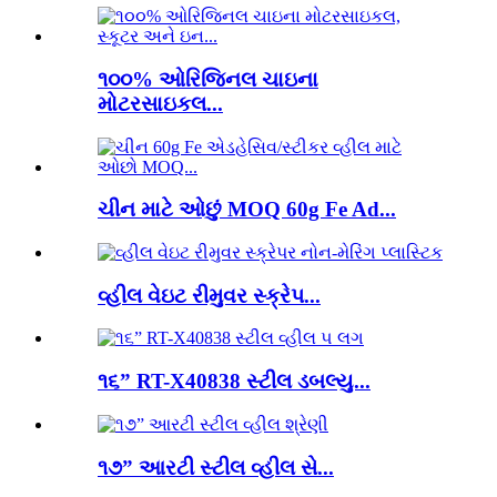
૧૦૦% ઓરિજિનલ ચાઇના
મોટરસાઇકલ...
ચીન માટે ઓછું MOQ 60g Fe Ad...
વ્હીલ વેઇટ રીમુવર સ્ક્રેપ...
૧૬” RT-X40838 સ્ટીલ ડબલ્યુ...
૧૭” આરટી સ્ટીલ વ્હીલ સે...