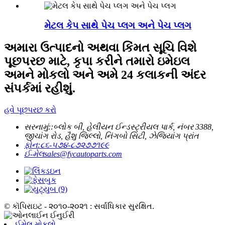
મેટલ કેપ સાથે પેચ પ્લગ અને પેચ પ્લગ
અમારા ઉત્પાદનો અથવા કિંમત સૂચિ વિશે
પૂછપરછ માટે, કૃપા કરીને તમારો ઇમેઇલ
અમને મોકલો અને અમે 24 કલાકની અંદર
સંપર્કમાં રહીશું.
હવે પૂછપરછ કરો
સરનામું::
બ્લોક બી, હેલીયન ઈન્ડસ્ટ્રીયલ પાર્ક, નંબર 3388,
જીચાંગ રોડ, હૈશુ જિલ્લો, નિંગબો સિટી, ઝેજિયાંગ પ્રાંત
ફોન:
૮૬-૫૭૪-૮૭૨૭૭૧૯૯
ઈ-મેલ
sales@fycautoparts.com
© કૉપિરાઇટ - ૨૦૧૦-૨૦૨૧ : સર્વાધિકાર સુરક્ષિત.
ઈમેલ મોકલો