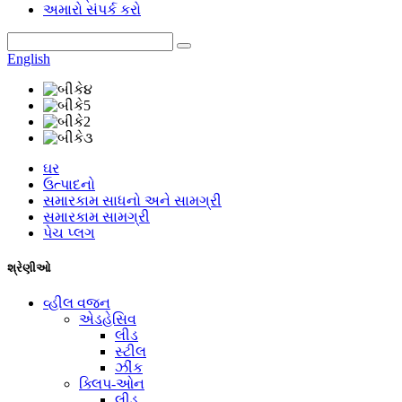
અમારો સંપર્ક કરો
English
ઘર
ઉત્પાદનો
સમારકામ સાધનો અને સામગ્રી
સમારકામ સામગ્રી
પેચ પ્લગ
શ્રેણીઓ
વ્હીલ વજન
એડહેસિવ
લીડ
સ્ટીલ
ઝીંક
ક્લિપ-ઓન
લીડ