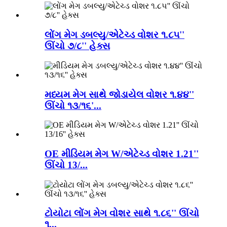
લોંગ મેગ ડબલ્યુ/એટેચ્ડ વોશર ૧.૮૫''
ઊંચો ૭/૮'' હેક્સ
મધ્યમ મેગ સાથે જોડાયેલ વોશર ૧.૪૪''
ઊંચો ૧૩/૧૬'...
OE મીડિયમ મેગ W/એટેચ્ડ વોશર 1.21''
ઊંચો 13/...
ટોયોટા લોંગ મેગ વોશર સાથે ૧.૮૬'' ઊંચો
૧...