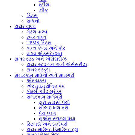
સ્ટીલ
ઝીંક
કિટ્સ
સાધનો
ટાયર વાલ્વ
મેટલ વાલ્વ
રબર વાલ્વ
TPMS કિટ્સ
વાલ્વ કેપ્સ અને કોર
વાલ્વ એક્સટેન્શન
ટાયર સ્ટડ અને એસેસરીઝ
ટાયર સ્ટડ ગન અને એસેસરીઝ
ટાયર સ્ટડ્સ
સમારકામ સાધનો અને સામગ્રી
એર ચક્સ
એર હાઇડ્રોલિક પંપ
કોમ્બી બીડ બ્રેકર
સમારકામ સામગ્રી
યુરો સ્ટાઇલ પેચો
સીલ દાખલ કરો
પેચ પ્લગ
યુએસ સ્ટાઇલ પેચો
સ્ટિચર્સ અને સ્ક્રેપર્સ
ટાયર માઉન્ટ-ડિમાઉન્ટ ટૂલ
ટાયર પ્રેશર ગેજ