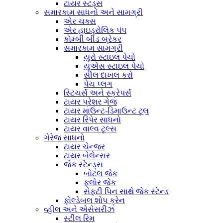
ટાયર સ્ટડ્સ
સમારકામ સાધનો અને સામગ્રી
એર ચક્સ
એર હાઇડ્રોલિક પંપ
કોમ્બી બીડ બ્રેકર
સમારકામ સામગ્રી
યુરો સ્ટાઇલ પેચો
યુએસ સ્ટાઇલ પેચો
સીલ દાખલ કરો
પેચ પ્લગ
સ્ટિચર્સ અને સ્ક્રેપર્સ
ટાયર પ્રેશર ગેજ
ટાયર માઉન્ટ-ડિમાઉન્ટ ટૂલ
ટાયર રિપેર સાધનો
ટાયર વાલ્વ ટૂલ્સ
ગેરેજ સાધનો
ટાયર ચેન્જર
ટાયર બેલેન્સર
જેક સ્ટેન્ડ્સ
બોટલ જેક
ફ્લોર જેક
સેફ્ટી પિન સાથે જેક સ્ટેન્ડ
ફોલ્ડેબલ શોપ ક્રેન
વ્હીલ અને એસેસરીઝ
સ્ટીલ રિમ