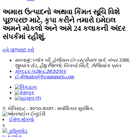
અમારા ઉત્પાદનો અથવા કિંમત સૂચિ વિશે
પૂછપરછ માટે, કૃપા કરીને તમારો ઇમેઇલ
અમને મોકલો અને અમે 24 કલાકની અંદર
સંપર્કમાં રહીશું.
હવે પૂછપરછ કરો
સરનામું::
બ્લોક બી, હેલીયન ઈન્ડસ્ટ્રીયલ પાર્ક, નંબર 3388,
જીચાંગ રોડ, હૈશુ જિલ્લો, નિંગબો સિટી, ઝેજિયાંગ પ્રાંત
ફોન:
૮૬-૫૭૪-૮૭૨૭૭૧૯૯
ઈ-મેલ
sales@fycautoparts.com
© કૉપિરાઇટ - ૨૦૧૦-૨૦૨૧ : સર્વાધિકાર સુરક્ષિત.
ઈમેલ મોકલો
x
ડાઉનલોડ
ઇ-કેટલોગ