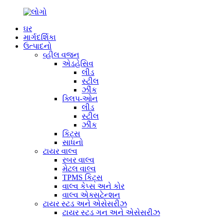
ઘર
માર્ગદર્શિકા
ઉત્પાદનો
વ્હીલ વજન
એડહેસિવ
લીડ
સ્ટીલ
ઝીંક
ક્લિપ-ઓન
લીડ
સ્ટીલ
ઝીંક
કિટ્સ
સાધનો
ટાયર વાલ્વ
રબર વાલ્વ
મેટલ વાલ્વ
TPMS કિટ્સ
વાલ્વ કેપ્સ અને કોર
વાલ્વ એક્સટેન્શન
ટાયર સ્ટડ અને એસેસરીઝ
ટાયર સ્ટડ ગન અને એસેસરીઝ