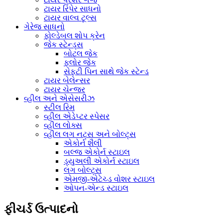
ટાયર રિપેર સાધનો
ટાયર વાલ્વ ટૂલ્સ
ગેરેજ સાધનો
ફોલ્ડેબલ શોપ ક્રેન
જેક સ્ટેન્ડ્સ
બોટલ જેક
ફ્લોર જેક
સેફ્ટી પિન સાથે જેક સ્ટેન્ડ
ટાયર બેલેન્સર
ટાયર ચેન્જર
વ્હીલ અને એસેસરીઝ
સ્ટીલ રિમ
વ્હીલ એડેપ્ટર સ્પેસર
વ્હીલ લોક્સ
વ્હીલ લગ નટ્સ અને બોલ્ટ્સ
એકોર્ન શૈલી
બલ્જ એકોર્ન સ્ટાઇલ
ડ્યુઅલી એકોર્ન સ્ટાઇલ
લગ બોલ્ટ્સ
એમજી-એટેચ્ડ વોશર સ્ટાઇલ
ઓપન-એન્ડ સ્ટાઇલ
ફીચર્ડ ઉત્પાદનો