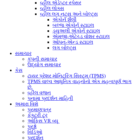
વ્હીલ એડેપ્ટર સ્પેસર
વ્હીલ લોક્સ
વ્હીલ લગ નટ્સ અને બોલ્ટ્સ
એકોર્ન શૈલી
બલ્જ એકોર્ન સ્ટાઇલ
ડ્યુઅલી એકોર્ન સ્ટાઇલ
એમજી-એટેચ્ડ વોશર સ્ટાઇલ
ઓપન-એન્ડ સ્ટાઇલ
લગ બોલ્ટ્સ
સમાચાર
કંપની સમાચાર
ઉદ્યોગ સમાચાર
કેસ
ટાયર પ્રેશર મોનિટરિંગ સિસ્ટમ (TPMS)
TPMS વાલ્વ આધુનિક વાહનોનો એક મહત્વપૂર્ણ ભાગ
છે.
વ્હીલ વજન
પનામા પ્રદર્શન માહિતી
અમારા વિશે
પ્રમાણપત્ર
ફેક્ટરી ટૂર
ઓફિસ VR વ્યૂ
પ્રશ્નો
વિડિઓ
પ્રદર્શન