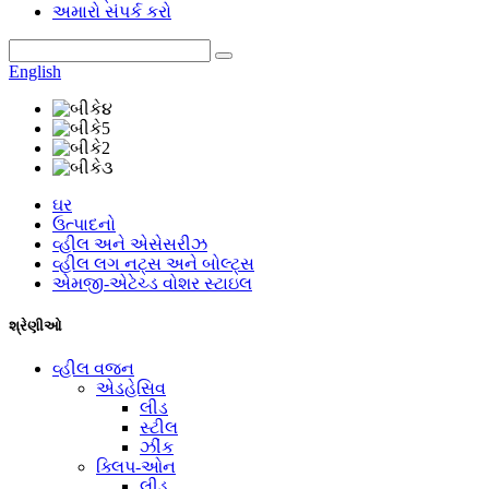
અમારો સંપર્ક કરો
English
ઘર
ઉત્પાદનો
વ્હીલ અને એસેસરીઝ
વ્હીલ લગ નટ્સ અને બોલ્ટ્સ
એમજી-એટેચ્ડ વોશર સ્ટાઇલ
શ્રેણીઓ
વ્હીલ વજન
એડહેસિવ
લીડ
સ્ટીલ
ઝીંક
ક્લિપ-ઓન
લીડ