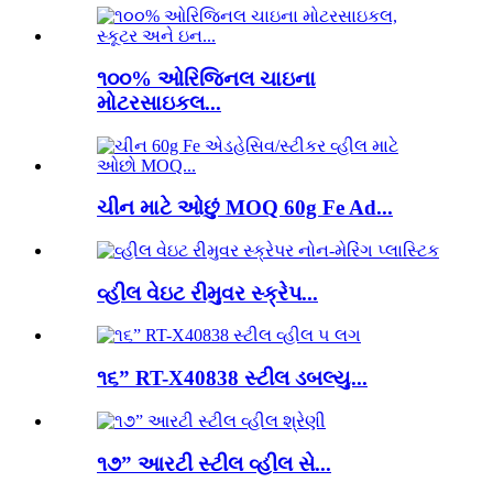
૧૦૦% ઓરિજિનલ ચાઇના
મોટરસાઇકલ...
ચીન માટે ઓછું MOQ 60g Fe Ad...
વ્હીલ વેઇટ રીમુવર સ્ક્રેપ...
૧૬” RT-X40838 સ્ટીલ ડબલ્યુ...
૧૭” આરટી સ્ટીલ વ્હીલ સે...