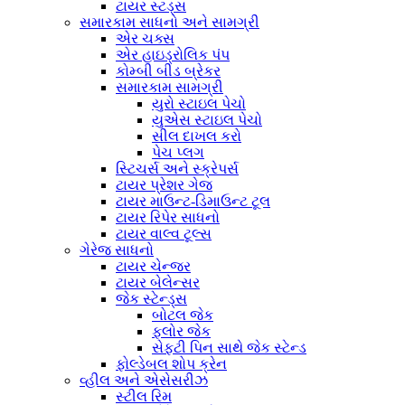
ટાયર સ્ટડ્સ
સમારકામ સાધનો અને સામગ્રી
એર ચક્સ
એર હાઇડ્રોલિક પંપ
કોમ્બી બીડ બ્રેકર
સમારકામ સામગ્રી
યુરો સ્ટાઇલ પેચો
યુએસ સ્ટાઇલ પેચો
સીલ દાખલ કરો
પેચ પ્લગ
સ્ટિચર્સ અને સ્ક્રેપર્સ
ટાયર પ્રેશર ગેજ
ટાયર માઉન્ટ-ડિમાઉન્ટ ટૂલ
ટાયર રિપેર સાધનો
ટાયર વાલ્વ ટૂલ્સ
ગેરેજ સાધનો
ટાયર ચેન્જર
ટાયર બેલેન્સર
જેક સ્ટેન્ડ્સ
બોટલ જેક
ફ્લોર જેક
સેફ્ટી પિન સાથે જેક સ્ટેન્ડ
ફોલ્ડેબલ શોપ ક્રેન
વ્હીલ અને એસેસરીઝ
સ્ટીલ રિમ