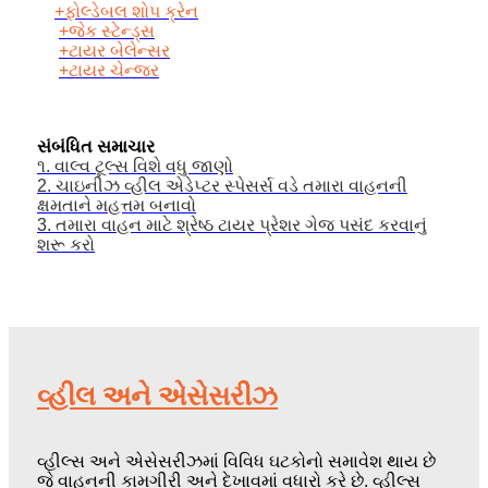
+ફોલ્ડેબલ શોપ ક્રેન
+જેક સ્ટેન્ડ્સ
+ટાયર બેલેન્સર
+ટાયર ચેન્જર
સંબંધિત સમાચાર
૧. વાલ્વ ટૂલ્સ વિશે વધુ જાણો
2. ચાઇનીઝ વ્હીલ એડેપ્ટર સ્પેસર્સ વડે તમારા વાહનની
ક્ષમતાને મહત્તમ બનાવો
3. તમારા વાહન માટે શ્રેષ્ઠ ટાયર પ્રેશર ગેજ પસંદ કરવાનું
શરૂ કરો
વ્હીલ અને એસેસરીઝ
વ્હીલ્સ અને એસેસરીઝમાં વિવિધ ઘટકોનો સમાવેશ થાય છે
જે વાહનની કામગીરી અને દેખાવમાં વધારો કરે છે. વ્હીલ્સ