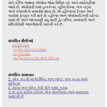
પોતે સ્ટીલ અથવા એલોય જેવા વિવિધ કદ અને સામગ્રીમાં
આવે છે. એસેસરીઝમાં હબકેપ્સ, વ્હીલ રિમ્સ, લગ નટ્સ
અને સ્પેસર્સનો સમાવેશ થાય છે, જે વ્હીલ્સના દેખાવ અને
કાર્યમાં ફેરફાર કરી શકે છે. વ્હીલ્સ અને એસેસરીઝની યોગ્ય
પસંદગી અને જાળવણી વધુ સારી હેન્ડલિંગ, સલામતી અને
સૌંદર્યલક્ષી આકર્ષણની ખાતરી કરે છે.
સંબંધિત શૈલીઓ
+સ્ટીલ રિમ
+વ્હીલ એડેપ્ટર સ્પેસર
+વ્હીલ લોક
+વ્હીલ લગ નટ્સ અને બોલ્ટ્સ
સંબંધિત સમાચાર
1. એક ઝડપી માર્ગદર્શિકા: લગ બોલ્ટ, લગ નટ્સ અને
સોકેટ્સ
2. સાચા લગ બોલ્ટ કેવી રીતે પસંદ કરવા
૩.૧૬-ઇંચ સ્ટીલ વ્હીલ્સ એક લોકપ્રિય અને વ્યવહારુ
પસંદગી છે