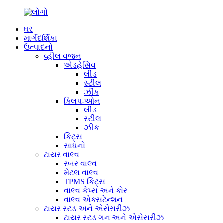
ઘર
માર્ગદર્શિકા
ઉત્પાદનો
વ્હીલ વજન
એડહેસિવ
લીડ
સ્ટીલ
ઝીંક
ક્લિપ-ઓન
લીડ
સ્ટીલ
ઝીંક
કિટ્સ
સાધનો
ટાયર વાલ્વ
રબર વાલ્વ
મેટલ વાલ્વ
TPMS કિટ્સ
વાલ્વ કેપ્સ અને કોર
વાલ્વ એક્સટેન્શન
ટાયર સ્ટડ અને એસેસરીઝ
ટાયર સ્ટડ ગન અને એસેસરીઝ