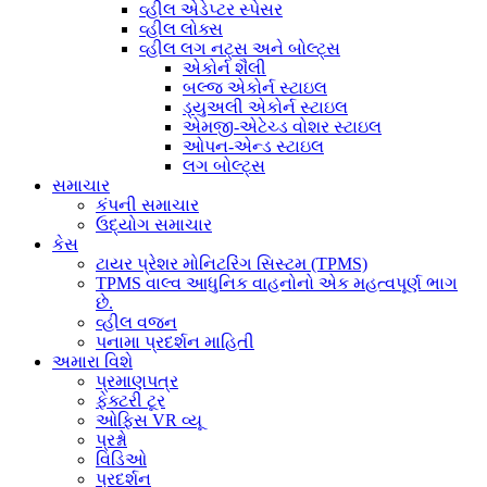
વ્હીલ એડેપ્ટર સ્પેસર
વ્હીલ લોક્સ
વ્હીલ લગ નટ્સ અને બોલ્ટ્સ
એકોર્ન શૈલી
બલ્જ એકોર્ન સ્ટાઇલ
ડ્યુઅલી એકોર્ન સ્ટાઇલ
એમજી-એટેચ્ડ વોશર સ્ટાઇલ
ઓપન-એન્ડ સ્ટાઇલ
લગ બોલ્ટ્સ
સમાચાર
કંપની સમાચાર
ઉદ્યોગ સમાચાર
કેસ
ટાયર પ્રેશર મોનિટરિંગ સિસ્ટમ (TPMS)
TPMS વાલ્વ આધુનિક વાહનોનો એક મહત્વપૂર્ણ ભાગ
છે.
વ્હીલ વજન
પનામા પ્રદર્શન માહિતી
અમારા વિશે
પ્રમાણપત્ર
ફેક્ટરી ટૂર
ઓફિસ VR વ્યૂ
પ્રશ્નો
વિડિઓ
પ્રદર્શન