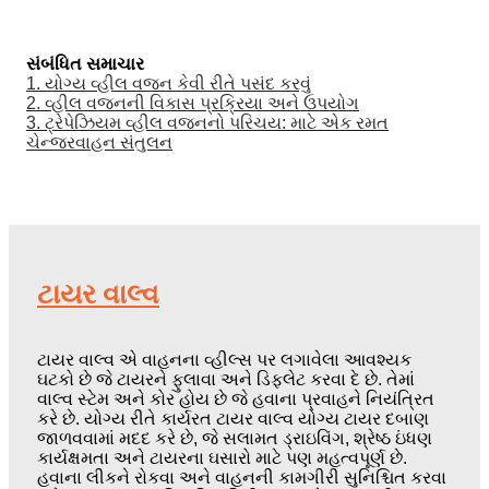
સંબંધિત સમાચાર
1. યોગ્ય વ્હીલ વજન કેવી રીતે પસંદ કરવું
2. વ્હીલ વજનની વિકાસ પ્રક્રિયા અને ઉપયોગ
3. ટ્રેપેઝિયમ વ્હીલ વજનનો પરિચય: માટે એક રમત
ચેન્જર
વાહન સંતુલન
ટાયર વાલ્વ
ટાયર વાલ્વ એ વાહનના વ્હીલ્સ પર લગાવેલા આવશ્યક
ઘટકો છે જે ટાયરને ફુલાવા અને ડિફ્લેટ કરવા દે છે. તેમાં
વાલ્વ સ્ટેમ અને કોર હોય છે જે હવાના પ્રવાહને નિયંત્રિત
કરે છે. યોગ્ય રીતે કાર્યરત ટાયર વાલ્વ યોગ્ય ટાયર દબાણ
જાળવવામાં મદદ કરે છે, જે સલામત ડ્રાઇવિંગ, શ્રેષ્ઠ ઇંધણ
કાર્યક્ષમતા અને ટાયરના ઘસારો માટે પણ મહત્વપૂર્ણ છે.
હવાના લીકને રોકવા અને વાહનની કામગીરી સુનિશ્ચિત કરવા