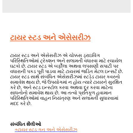
ટાયર સ્ટડ અને એસેસરીઝ
ટાયર સ્ટડ અને એસેસરીઝ એ ચોક્કસ ડ્રાઇવિંગ
પરિસ્થિતિઓમાં ટ્રેક્શન અને સલામતી વધારવા માટે રચાયેલ
ઘટકો છે. ટાયર સ્ટડ એ બર્ફીલા અથવા લપસણી સપાટી પર
વધારાની પકડ પૂરી પાડવા માટે ટાયરમાં જડિત મેટલ ઇન્સર્ટ છે.
ટાયર સ્ટડ સાથે સંબંધિત એસેસરીઝમાં સ્ટડેડ ટાયર કવરનો
સમાવેશ થાય છે, જે ઉપયોગમાં ન હોય ત્યારે ટાયરને સુરક્ષિત
કરે છે, અને સ્ટડ ઇન્સ્ટોલ કરવા અથવા દૂર કરવા માટેના
સાધનોનો સમાવેશ થાય છે. આ તત્વો પ્રતિકૂળ હવામાન
પરિસ્થિતિઓમાં વાહન નિયંત્રણ અને સલામતી સુધારવામાં
મદદ કરે છે.
સંબંધિત શૈલીઓ
+ટાયર સ્ટડ ગન અને એસેસરીઝ