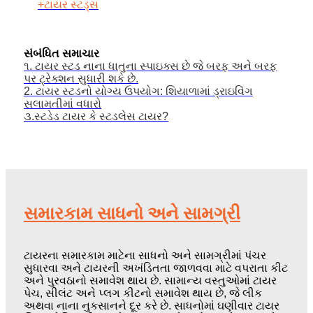
+ટાયર સ્ટડ્સ
સંબંધિત સમાચાર
૧. ટાયર સ્ટડ નાના ધાતુના સ્પાઇક્સ છે જે બરફ અને બરફ
પર ટ્રેક્શન સુધારી શકે છે.
2. ટાયર સ્ટડનો યોગ્ય ઉપયોગ: શિયાળામાં ડ્રાઇવિંગ
સલામતીમાં વધારો
૩.સ્ટડેડ ટાયર કે સ્ટડલેસ ટાયર?
સમારકામ સાધનો અને સામગ્રી
ટાયરના સમારકામ માટેના સાધનો અને સામગ્રીમાં પંચર
સુધારવા અને ટાયરની અખંડિતતા જાળવવા માટે વપરાતા કીટ
અને પુરવઠાનો સમાવેશ થાય છે. સામાન્ય વસ્તુઓમાં ટાયર
પેચ, સીલંટ અને પ્લગ કીટનો સમાવેશ થાય છે, જે લીક
અથવા નાના નુકસાનને દૂર કરે છે. સાધનોમાં ઘણીવાર ટાયર