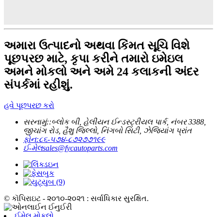
અમારા ઉત્પાદનો અથવા કિંમત સૂચિ વિશે
પૂછપરછ માટે, કૃપા કરીને તમારો ઇમેઇલ
અમને મોકલો અને અમે 24 કલાકની અંદર
સંપર્કમાં રહીશું.
હવે પૂછપરછ કરો
સરનામું::
બ્લોક બી, હેલીયન ઈન્ડસ્ટ્રીયલ પાર્ક, નંબર 3388,
જીચાંગ રોડ, હૈશુ જિલ્લો, નિંગબો સિટી, ઝેજિયાંગ પ્રાંત
ફોન:
૮૬-૫૭૪-૮૭૨૭૭૧૯૯
ઈ-મેલ
sales@fycautoparts.com
© કૉપિરાઇટ - ૨૦૧૦-૨૦૨૧ : સર્વાધિકાર સુરક્ષિત.
ઈમેલ મોકલો