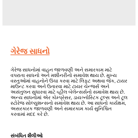
ગેરેજ સાધનો
ગેરેજ સાધનોમાં વાહન જાળવણી અને સમારકામ માટે
વપરાતા સાધનો અને મશીનરીનો સમાવેશ થાય છે. મુખ્ય
વસ્તુઓમાં વાહનોને ઉંચા કરવા માટે લિફ્ટ અથવા જેક, ટાયર
માઉન્ટ કરવા અને ઉતારવા માટે ટાયર ચેન્જર્સ અને
અસંતુલન સુધારવા માટે વ્હીલ બેલેન્સર્સનો સમાવેશ થાય છે.
અન્ય સાધનોમાં એર કોમ્પ્રેસર, ડાયગ્નોસ્ટિક ટૂલ્સ અને ટૂલ
સ્ટોરેજ સોલ્યુશન્સનો સમાવેશ થાય છે. આ સાધનો કાર્યક્ષમ,
અસરકારક જાળવણી અને સમારકામ કાર્ય સુનિશ્ચિત
કરવામાં મદદ કરે છે.
સંબંધિત શૈલીઓ