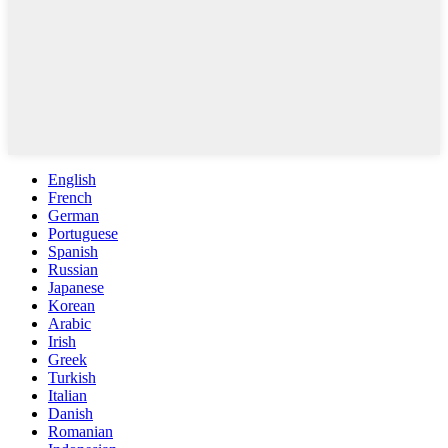
English
French
German
Portuguese
Spanish
Russian
Japanese
Korean
Arabic
Irish
Greek
Turkish
Italian
Danish
Romanian