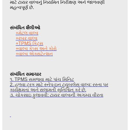
માટે ટાયર વાલ્વનું નિયમિત નિરીક્ષણ અને જાળવણી
મહત્વપૂર્ણ છે.
સંબંધિત શૈલીઓ
+મેટલ વાલ્વ
+રબર વાલ્વ
+TPMS કિટ્સ
+વાલ્વ કેપ્સ અને કોરો
+વાલ્વ એક્સટેન્શન
સંબંધિત સમાચાર
૧. TPMS સમજવા માટે પાંચ મિનિટ
2. હળવા ટ્રક માટે સ્નેપ-ઇન ટ્યુબલેસ વાલ્વ: રસ્તા પર
કાર્યક્ષમતા અને સલામતી સુનિશ્ચિત કરે છે.
૩. ચોકસાઇ ફુલાવવી: ટાયર વાલ્વની અગમ્ય વીરતા