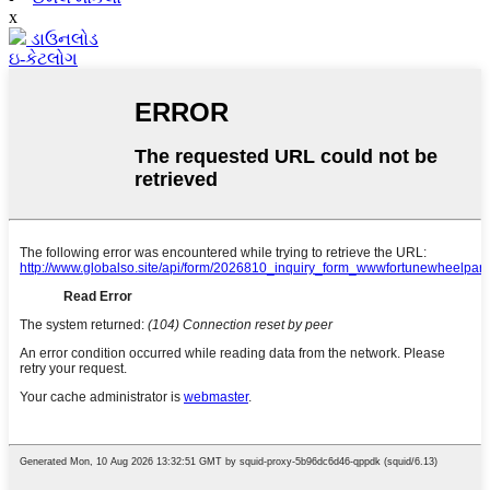
x
ડાઉનલોડ
ઇ-કેટલોગ