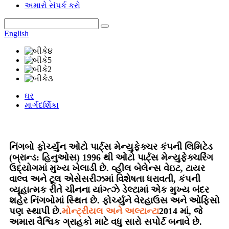
અમારો સંપર્ક કરો
English
ઘર
માર્ગદર્શિકા
નિંગબો ફોર્ચ્યુન ઓટો પાર્ટ્સ મેન્યુફેક્ચર કંપની લિમિટેડ
(બ્રાન્ડ: હિનુઓસ) 1996 થી ઓટો પાર્ટ્સ મેન્યુફેક્ચરિંગ
ઉદ્યોગમાં મુખ્ય ખેલાડી છે. વ્હીલ બેલેન્સ વેઇટ, ટાયર
વાલ્વ અને ટૂલ એસેસરીઝમાં વિશેષતા ધરાવતી, કંપની
વ્યૂહાત્મક રીતે ચીનના યાંગ્ત્ઝે ડેલ્ટામાં એક મુખ્ય બંદર
શહેર નિંગબોમાં સ્થિત છે. ફોર્ચ્યુને વેરહાઉસ અને ઓફિસો
પણ સ્થાપી છે.
મોન્ટ્રીયલ અને અલ્ટાન્ટા
2014 માં, જે
અમારા વૈશ્વિક ગ્રાહકો માટે વધુ સારો સપોર્ટ બનાવે છે.