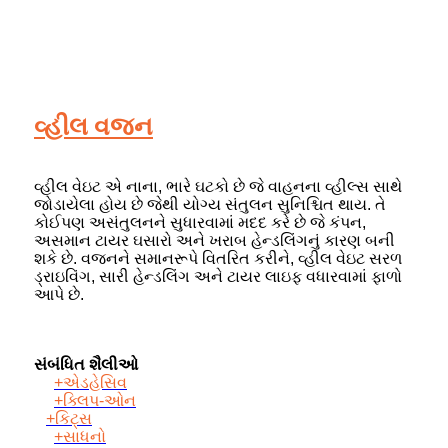
વ્હીલ વજન
વ્હીલ વેઇટ એ નાના, ભારે ઘટકો છે જે વાહનના વ્હીલ્સ સાથે
જોડાયેલા હોય છે જેથી યોગ્ય સંતુલન સુનિશ્ચિત થાય. તે
કોઈપણ અસંતુલનને સુધારવામાં મદદ કરે છે જે કંપન,
અસમાન ટાયર ઘસારો અને ખરાબ હેન્ડલિંગનું કારણ બની
શકે છે. વજનને સમાનરૂપે વિતરિત કરીને, વ્હીલ વેઇટ સરળ
ડ્રાઇવિંગ, સારી હેન્ડલિંગ અને ટાયર લાઇફ વધારવામાં ફાળો
આપે છે.
સંબંધિત શૈલીઓ
+એડહેસિવ
+ક્લિપ-ઓન
+કિટ્સ
+સાધનો