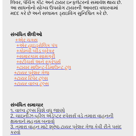
લિવર, પેચિંગ કીટ અને ટાયર ઇન્ફ્લેટરનો સમાવેશ થાય છે.
આ સાધનોનો યોગ્ય ઉપયોગ ટાયરની આવરદા વધારવામાં
મદદ કરે છે અને સલામત ડ્રાઇવિંગ સુનિશ્ચિત કરે છે.
સંબંધિત શૈલીઓ
+એર ચક્સ
+એર હાઇડ્રોલિક પંપ
+કોમ્બી બીડ બ્રેકર
+સમારકામ સામગ્રી
+સ્ટીચર્સ અને સ્ક્રેપર્સ
+ટાયર માઉન્ટ-ડિમાઉન્ટ ટૂલ
+ટાયર પ્રેશર ગેજ
+ટાયર રિપેર ટૂલ્સ
+ટાયર વાલ્વ ટૂલ્સ
સંબંધિત સમાચાર
૧. વાલ્વ ટૂલ્સ વિશે વધુ જાણો
2. ચાઇનીઝ વ્હીલ એડેપ્ટર સ્પેસર્સ વડે તમારા વાહનની
ક્ષમતાને મહત્તમ બનાવો
3. તમારા વાહન માટે શ્રેષ્ઠ ટાયર પ્રેશર ગેજ કેવી રીતે પસંદ
કરવો