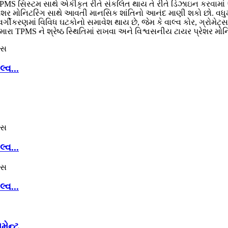
PMS સિસ્ટમ સાથે એકીકૃત રીતે સંકલિત થાય તે રીતે ડિઝાઇન કરવામાં આવ
પ્રેશર મોનિટરિંગ સાથે આવતી માનસિક શાંતિનો આનંદ માણી શકો છો. વ
ીકરણમાં વિવિધ ઘટકોનો સમાવેશ થાય છે, જેમ કે વાલ્વ કોર, ગ્રોમેટ્
મારા TPMS ને શ્રેષ્ઠ સ્થિતિમાં રાખવા અને વિશ્વસનીય ટાયર પ્રેશર મોન
્વ...
્વ...
્વ...
મેન્ટ