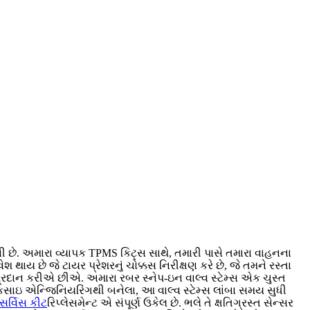
આવી છે. અમારા વ્યાપક TPMS કિટ્સ સાથે, તમારી પાસે તમારા વાહનના
થાય છે જે ટાયર પ્રેશરનું ચોક્કસ નિરીક્ષણ કરે છે, જે તમને રસ્તા
 પ્રદાન કરીએ છીએ. અમારા રબર સ્નેપ-ઇન વાલ્વ સ્ટેમ્સ એક ચુસ્ત
ોકસાઇ એન્જિનિયરિંગથી બનેલા, આ વાલ્વ સ્ટેમ્સ લાંબા સમય સુધી
ર્વિસ કીટ
રિપ્લેસમેન્ટ એ સંપૂર્ણ ઉકેલ છે. ભલે તે ક્ષતિગ્રસ્ત સેન્સર