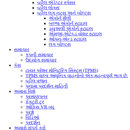
વ્હીલ એડેપ્ટર સ્પેસર
વ્હીલ લોક્સ
વ્હીલ લગ નટ્સ અને બોલ્ટ્સ
એકોર્ન શૈલી
બલ્જ એકોર્ન સ્ટાઇલ
ડ્યુઅલી એકોર્ન સ્ટાઇલ
એમજી-એટેચ્ડ વોશર સ્ટાઇલ
ઓપન-એન્ડ સ્ટાઇલ
લગ બોલ્ટ્સ
સમાચાર
કંપની સમાચાર
ઉદ્યોગ સમાચાર
કેસ
ટાયર પ્રેશર મોનિટરિંગ સિસ્ટમ (TPMS)
TPMS વાલ્વ આધુનિક વાહનોનો એક મહત્વપૂર્ણ ભાગ છે.
વ્હીલ વજન
પનામા પ્રદર્શન માહિતી
અમારા વિશે
પ્રમાણપત્ર
ફેક્ટરી ટૂર
ઓફિસ VR વ્યૂ
પ્રશ્નો
વિડિઓ
પ્રદર્શન
અમારો સંપર્ક કરો