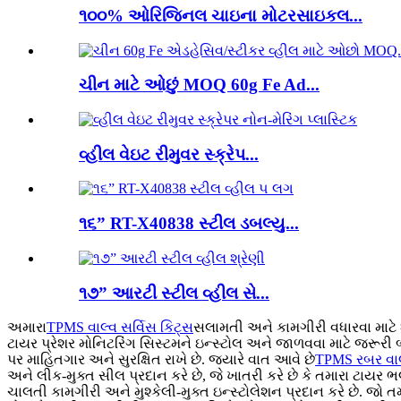
૧૦૦% ઓરિજિનલ ચાઇના મોટરસાઇકલ...
ચીન માટે ઓછું MOQ 60g Fe Ad...
વ્હીલ વેઇટ રીમુવર સ્ક્રેપ...
૧૬” RT-X40838 સ્ટીલ ડબલ્યુ...
૧૭” આરટી સ્ટીલ વ્હીલ સે...
અમારા
TPMS વાલ્વ સર્વિસ કિટ્સ
સલામતી અને કામગીરી વધારવા માટે શ્
ટાયર પ્રેશર મોનિટરિંગ સિસ્ટમને ઇન્સ્ટોલ અને જાળવવા માટે જરૂરી બ
પર માહિતગાર અને સુરક્ષિત રાખે છે. જ્યારે વાત આવે છે
TPMS રબર વાલ
અને લીક-મુક્ત સીલ પ્રદાન કરે છે, જે ખાતરી કરે છે કે તમારા ટાય
ચાલતી કામગીરી અને મુશ્કેલી-મુક્ત ઇન્સ્ટોલેશન પ્રદાન કરે છે. જો 