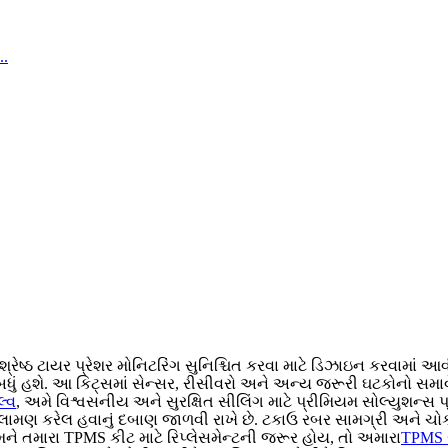
રેષ્ઠ ટાયર પ્રેશર મોનિટરિંગ સુનિશ્ચિત કરવા માટે ડિઝાઇન કરવામાં 
ધું હશે. આ કિટ્સમાં સેન્સર, રીસીવરો અને અન્ય જરૂરી ઘટકોનો સમાવેશ 
્વ
, અમે વિશ્વસનીય અને સુરક્ષિત સીલિંગ માટે પ્રીમિયમ સોલ્યુશન્સ
ર ભલામણ કરેલ હવાનું દબાણ જાળવી રાખે છે. ટકાઉ રબર સામગ્રી અને ચ
તમને તમારા TPMS કીટ માટે રિપ્લેસમેન્ટની જરૂર હોય, તો અમારા
TPMS સ