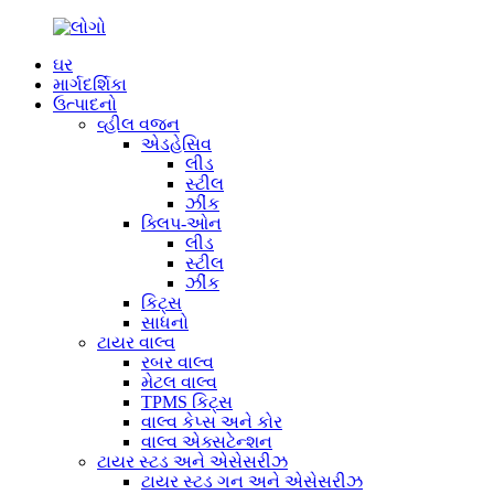
ઘર
માર્ગદર્શિકા
ઉત્પાદનો
વ્હીલ વજન
એડહેસિવ
લીડ
સ્ટીલ
ઝીંક
ક્લિપ-ઓન
લીડ
સ્ટીલ
ઝીંક
કિટ્સ
સાધનો
ટાયર વાલ્વ
રબર વાલ્વ
મેટલ વાલ્વ
TPMS કિટ્સ
વાલ્વ કેપ્સ અને કોર
વાલ્વ એક્સટેન્શન
ટાયર સ્ટડ અને એસેસરીઝ
ટાયર સ્ટડ ગન અને એસેસરીઝ