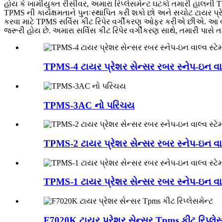
હોય કે ખામીયુક્ત રીસીવર, અમારા રિપ્લેસમેન્ટ ઘટકો તમારી હાલની T
TPMS ની કાર્યક્ષમતાને પુનઃસ્થાપિત કરી શકો છો અને સચોટ ટાયર 
કરવા માટે TPMS સર્વિસ કીટ રિપેર વર્ગીકરણ ઓફર કરીએ છીએ. આ વર્ગ
જરૂરી હોય છે. અમારા સર્વિસ કીટ રિપેર વર્ગીકરણ સાથે, તમારી પાસે ત
TPMS-4 ટાયર પ્રેશર સેન્સર રબર સ્નેપ-ઇન વાલ
TPMS-3AC નો પરિચય
TPMS-2 ટાયર પ્રેશર સેન્સર રબર સ્નેપ-ઇન વાલ
TPMS-1 ટાયર પ્રેશર સેન્સર રબર સ્નેપ-ઇન વાલ
F7020K ટાયર પ્રેશર સેન્સર Tpms કીટ રિપ્લેસ