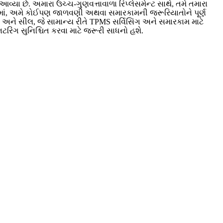
્યા છે. અમારા ઉચ્ચ-ગુણવત્તાવાળા રિપ્લેસમેન્ટ સાથે, તમે તમારા
ધુમાં, અમે કોઈપણ જાળવણી અથવા સમારકામની જરૂરિયાતોને પૂર્ણ
સ અને સીલ, જે સામાન્ય રીતે TPMS સર્વિસિંગ અને સમારકામ માટે
િટરિંગ સુનિશ્ચિત કરવા માટે જરૂરી સાધનો હશે.