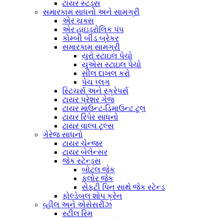
ટાયર સ્ટડ્સ
સમારકામ સાધનો અને સામગ્રી
એર ચક્સ
એર હાઇડ્રોલિક પંપ
કોમ્બી બીડ બ્રેકર
સમારકામ સામગ્રી
યુરો સ્ટાઇલ પેચો
યુએસ સ્ટાઇલ પેચો
સીલ દાખલ કરો
પેચ પ્લગ
સ્ટિચર્સ અને સ્ક્રેપર્સ
ટાયર પ્રેશર ગેજ
ટાયર માઉન્ટ-ડિમાઉન્ટ ટૂલ
ટાયર રિપેર સાધનો
ટાયર વાલ્વ ટૂલ્સ
ગેરેજ સાધનો
ટાયર ચેન્જર
ટાયર બેલેન્સર
જેક સ્ટેન્ડ્સ
બોટલ જેક
ફ્લોર જેક
સેફ્ટી પિન સાથે જેક સ્ટેન્ડ
ફોલ્ડેબલ શોપ ક્રેન
વ્હીલ અને એસેસરીઝ
સ્ટીલ રિમ