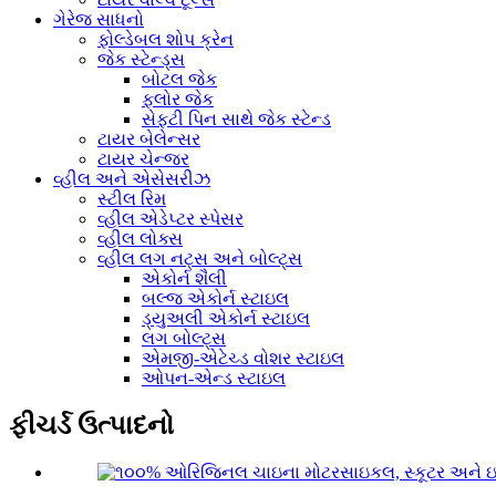
ગેરેજ સાધનો
ફોલ્ડેબલ શોપ ક્રેન
જેક સ્ટેન્ડ્સ
બોટલ જેક
ફ્લોર જેક
સેફ્ટી પિન સાથે જેક સ્ટેન્ડ
ટાયર બેલેન્સર
ટાયર ચેન્જર
વ્હીલ અને એસેસરીઝ
સ્ટીલ રિમ
વ્હીલ એડેપ્ટર સ્પેસર
વ્હીલ લોક્સ
વ્હીલ લગ નટ્સ અને બોલ્ટ્સ
એકોર્ન શૈલી
બલ્જ એકોર્ન સ્ટાઇલ
ડ્યુઅલી એકોર્ન સ્ટાઇલ
લગ બોલ્ટ્સ
એમજી-એટેચ્ડ વોશર સ્ટાઇલ
ઓપન-એન્ડ સ્ટાઇલ
ફીચર્ડ ઉત્પાદનો