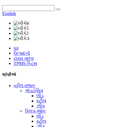
English
ઘર
ઉત્પાદનો
ટાયર વાલ્વ
TPMS કિટ્સ
શ્રેણીઓ
વ્હીલ વજન
એડહેસિવ
લીડ
સ્ટીલ
ઝીંક
ક્લિપ-ઓન
લીડ
સ્ટીલ
ઝીંક