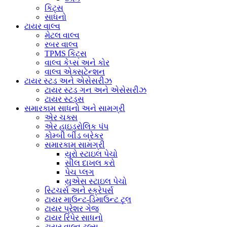
કિટ્સ
સાધનો
ટાયર વાલ્વ
મેટલ વાલ્વ
રબર વાલ્વ
TPMS કિટ્સ
વાલ્વ કેપ્સ અને કોર
વાલ્વ એક્સટેન્શન
ટાયર સ્ટડ અને એસેસરીઝ
ટાયર સ્ટડ ગન અને એસેસરીઝ
ટાયર સ્ટડ્સ
સમારકામ સાધનો અને સામગ્રી
એર ચક્સ
એર હાઇડ્રોલિક પંપ
કોમ્બી બીડ બ્રેકર
સમારકામ સામગ્રી
યુરો સ્ટાઇલ પેચો
સીલ દાખલ કરો
પેચ પ્લગ
યુએસ સ્ટાઇલ પેચો
સ્ટિચર્સ અને સ્ક્રેપર્સ
ટાયર માઉન્ટ-ડિમાઉન્ટ ટૂલ
ટાયર પ્રેશર ગેજ
ટાયર રિપેર સાધનો
ટાયર વાલ્વ ટૂલ્સ