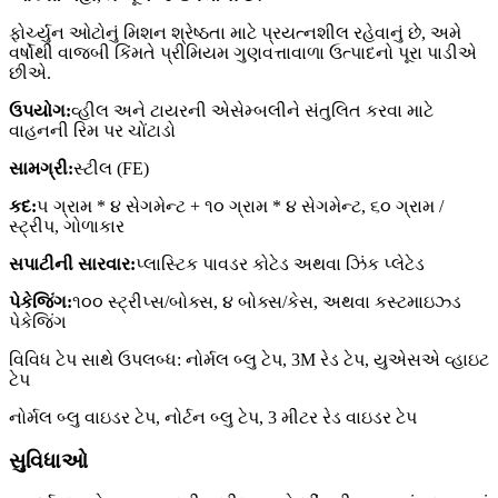
ફોર્ચ્યુન ઓટોનું મિશન શ્રેષ્ઠતા માટે પ્રયત્નશીલ રહેવાનું છે, અમે
વર્ષોથી વાજબી કિંમતે પ્રીમિયમ ગુણવત્તાવાળા ઉત્પાદનો પૂરા પાડીએ
છીએ.
ઉપયોગ:
વ્હીલ અને ટાયરની એસેમ્બલીને સંતુલિત કરવા માટે
વાહનની રિમ પર ચોંટાડો
સામગ્રી:
સ્ટીલ (FE)
કદ:
૫ ગ્રામ * ૪ સેગમેન્ટ + ૧૦ ગ્રામ * ૪ સેગમેન્ટ, ૬૦ ગ્રામ /
સ્ટ્રીપ, ગોળાકાર
સપાટીની સારવાર:
પ્લાસ્ટિક પાવડર કોટેડ અથવા ઝિંક પ્લેટેડ
પેકેજિંગ:
૧૦૦ સ્ટ્રીપ્સ/બોક્સ, ૪ બોક્સ/કેસ, અથવા કસ્ટમાઇઝ્ડ
પેકેજિંગ
વિવિધ ટેપ સાથે ઉપલબ્ધ: નોર્મલ બ્લુ ટેપ, 3M રેડ ટેપ, યુએસએ વ્હાઇટ
ટેપ
નોર્મલ બ્લુ વાઇડર ટેપ, નોર્ટન બ્લુ ટેપ, 3 મીટર રેડ વાઇડર ટેપ
સુવિધાઓ