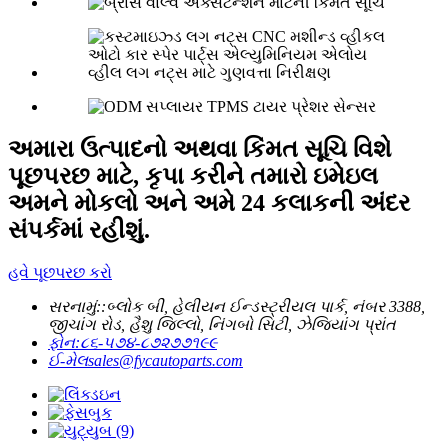
અમારા ઉત્પાદનો અથવા કિંમત સૂચિ વિશે
પૂછપરછ માટે, કૃપા કરીને તમારો ઇમેઇલ
અમને મોકલો અને અમે 24 કલાકની અંદર
સંપર્કમાં રહીશું.
હવે પૂછપરછ કરો
સરનામું::
બ્લોક બી, હેલીયન ઈન્ડસ્ટ્રીયલ પાર્ક, નંબર 3388,
જીચાંગ રોડ, હૈશુ જિલ્લો, નિંગબો સિટી, ઝેજિયાંગ પ્રાંત
ફોન:
૮૬-૫૭૪-૮૭૨૭૭૧૯૯
ઈ-મેલ
sales@fycautoparts.com