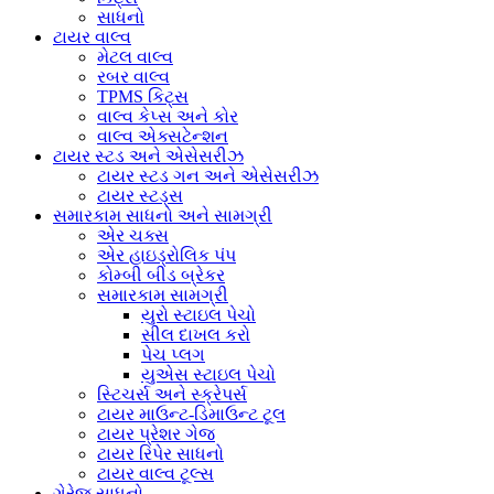
સાધનો
ટાયર વાલ્વ
મેટલ વાલ્વ
રબર વાલ્વ
TPMS કિટ્સ
વાલ્વ કેપ્સ અને કોર
વાલ્વ એક્સટેન્શન
ટાયર સ્ટડ અને એસેસરીઝ
ટાયર સ્ટડ ગન અને એસેસરીઝ
ટાયર સ્ટડ્સ
સમારકામ સાધનો અને સામગ્રી
એર ચક્સ
એર હાઇડ્રોલિક પંપ
કોમ્બી બીડ બ્રેકર
સમારકામ સામગ્રી
યુરો સ્ટાઇલ પેચો
સીલ દાખલ કરો
પેચ પ્લગ
યુએસ સ્ટાઇલ પેચો
સ્ટિચર્સ અને સ્ક્રેપર્સ
ટાયર માઉન્ટ-ડિમાઉન્ટ ટૂલ
ટાયર પ્રેશર ગેજ
ટાયર રિપેર સાધનો
ટાયર વાલ્વ ટૂલ્સ
ગેરેજ સાધનો