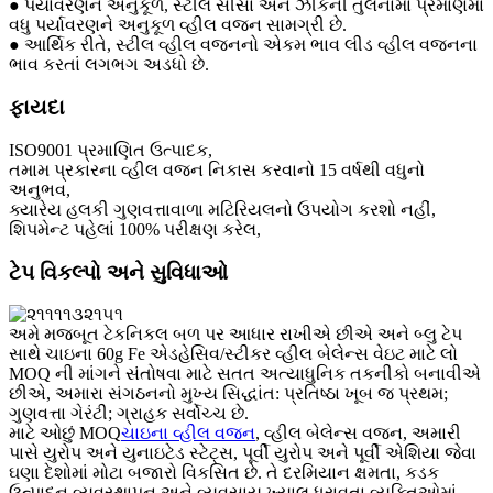
● પર્યાવરણને અનુકૂળ, સ્ટીલ સીસા અને ઝીંકની તુલનામાં પ્રમાણમાં
વધુ પર્યાવરણને અનુકૂળ વ્હીલ વજન સામગ્રી છે.
● આર્થિક રીતે, સ્ટીલ વ્હીલ વજનનો એકમ ભાવ લીડ વ્હીલ વજનના
ભાવ કરતાં લગભગ અડધો છે.
ફાયદા
ISO9001 પ્રમાણિત ઉત્પાદક,
તમામ પ્રકારના વ્હીલ વજન નિકાસ કરવાનો 15 વર્ષથી વધુનો
અનુભવ,
ક્યારેય હલકી ગુણવત્તાવાળા મટિરિયલનો ઉપયોગ કરશો નહીં,
શિપમેન્ટ પહેલાં 100% પરીક્ષણ કરેલ,
ટેપ વિકલ્પો અને સુવિધાઓ
અમે મજબૂત ટેકનિકલ બળ પર આધાર રાખીએ છીએ અને બ્લુ ટેપ
સાથે ચાઇના 60g Fe એડહેસિવ/સ્ટીકર વ્હીલ બેલેન્સ વેઇટ માટે લો
MOQ ની માંગને સંતોષવા માટે સતત અત્યાધુનિક તકનીકો બનાવીએ
છીએ, અમારા સંગઠનનો મુખ્ય સિદ્ધાંત: પ્રતિષ્ઠા ખૂબ જ પ્રથમ;
ગુણવત્તા ગેરંટી; ગ્રાહક સર્વોચ્ચ છે.
માટે ઓછું MOQ
ચાઇના વ્હીલ વજન
, વ્હીલ બેલેન્સ વજન, અમારી
પાસે યુરોપ અને યુનાઇટેડ સ્ટેટ્સ, પૂર્વી યુરોપ અને પૂર્વી એશિયા જેવા
ઘણા દેશોમાં મોટા બજારો વિકસિત છે. તે દરમિયાન ક્ષમતા, કડક
ઉત્પાદન વ્યવસ્થાપન અને વ્યવસાય ખ્યાલ ધરાવતા વ્યક્તિઓમાં