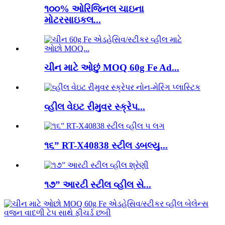
૧૦૦% ઓરિજિનલ ચાઇના
મોટરસાઇકલ...
ચીન માટે ઓછું MOQ 60g Fe Ad...
વ્હીલ વેઇટ રીમુવર સ્ક્રેપ...
૧૬” RT-X40838 સ્ટીલ ડબલ્યુ...
૧૭” આરટી સ્ટીલ વ્હીલ સે...