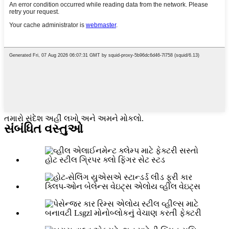
તમારો સંદેશ અહીં લખો અને અમને મોકલો.
સંબંધિત વસ્તુઓ