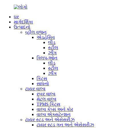
ઘર
માર્ગદર્શિકા
ઉત્પાદનો
વ્હીલ વજન
એડહેસિવ
લીડ
સ્ટીલ
ઝીંક
ક્લિપ-ઓન
લીડ
સ્ટીલ
ઝીંક
કિટ્સ
સાધનો
ટાયર વાલ્વ
રબર વાલ્વ
મેટલ વાલ્વ
TPMS કિટ્સ
વાલ્વ કેપ્સ અને કોર
વાલ્વ એક્સટેન્શન
ટાયર સ્ટડ અને એસેસરીઝ
ટાયર સ્ટડ ગન અને એસેસરીઝ