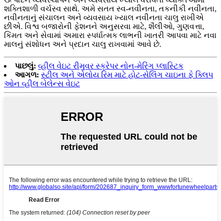
શક્તિશાળી વર્ચસ્વ સાથે. અમે સતત સ્વ-નવીનતા, તકનીકી નવીનતા,
નવીનતાનું સંચાલન અને વ્યવસાય ખ્યાલ નવીનતા ચાલુ રાખીએ
છીએ. વિશ્વ બજારોની ફેશનને અનુસરવા માટે, શૈલીઓ, ગુણવત્તા,
કિંમત અને સેવામાં અમારા સ્પર્ધાત્મક લાભની ખાતરી આપવા માટે નવા
માલનું સંશોધન અને પ્રદાન ચાલુ રાખવામાં આવે છે.
પાછલું:
વ્હીલ વેઇટ રીમુવર સ્ક્રેપર નોન-મેરિંગ પ્લાસ્ટિક
આગળ:
સ્ટીલ અને એલોય રિમ માટે હોટ-સેલિંગ ચાઇના ફે ક્લિપ
ઓન વ્હીલ બેલેન્સ વેઇટ