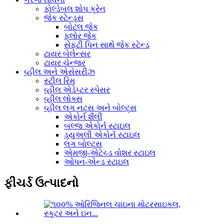
ફોલ્ડેબલ શોપ ક્રેન
જેક સ્ટેન્ડ્સ
બોટલ જેક
ફ્લોર જેક
સેફ્ટી પિન સાથે જેક સ્ટેન્ડ
ટાયર બેલેન્સર
ટાયર ચેન્જર
વ્હીલ અને એસેસરીઝ
સ્ટીલ રિમ
વ્હીલ એડેપ્ટર સ્પેસર
વ્હીલ લોક્સ
વ્હીલ લગ નટ્સ અને બોલ્ટ્સ
એકોર્ન શૈલી
બલ્જ એકોર્ન સ્ટાઇલ
ડ્યુઅલી એકોર્ન સ્ટાઇલ
લગ બોલ્ટ્સ
એમજી-એટેચ્ડ વોશર સ્ટાઇલ
ઓપન-એન્ડ સ્ટાઇલ
ફીચર્ડ ઉત્પાદનો