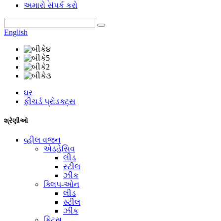
અમારો સંપર્ક કરો
English
ઘર
ફીચર્ડ પ્રોડક્ટ્સ
શ્રેણીઓ
વ્હીલ વજન
એડહેસિવ
લીડ
સ્ટીલ
ઝીંક
ક્લિપ-ઓન
લીડ
સ્ટીલ
ઝીંક
કિટ્સ