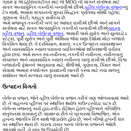
ગ્રામ ફે એડહેસિવ/સ્ટીકર માટે લો MOQ ની માંગને સંતોષવા માટે
સતત અત્યાધુનિક તકનીકો બનાવીએ છીએ.
વ્હીલ બેલેન્સ વજન
બ્લુ
ટેપ સાથે, અમારા સંગઠનનો મુખ્ય સિદ્ધાંત: પ્રતિષ્ઠા સૌથી પહેલા;
ગુણવત્તા ગેરંટી; ગ્રાહક સર્વોચ્ચ છે.
અમે મજબૂત તકનીકી બળ પર આધાર રાખીએ છીએ અને માંગને
સંતોષવા માટે સતત અત્યાધુનિક તકનીકો બનાવીએ છીએ
ચાઇના
વ્હીલ વજન
,
વ્હીલ બેલેન્સ વજન
, અમારી પાસે યુરોપ અને યુનાઇટેડ
સ્ટેટ્સ, પૂર્વી યુરોપ અને પૂર્વી એશિયા જેવા ઘણા દેશોમાં મોટા બજારો
વિકસિત થયા છે. તે દરમિયાન, ક્ષમતા, કડક ઉત્પાદન વ્યવસ્થાપન
અને વ્યવસાયિક ખ્યાલ ધરાવતા વ્યક્તિઓમાં શક્તિશાળી વર્ચસ્વ
હોવા છતાં. અમે સતત સ્વ-નવીનતા, તકનીકી નવીનતા, નવીનતાનું
સંચાલન અને વ્યવસાયિક ખ્યાલ નવીનતા ચાલુ રાખીએ છીએ. વિશ્વ
બજારોની ફેશનને અનુસરવા માટે, શૈલીઓ, ગુણવત્તા, કિંમત અને
સેવામાં અમારા સ્પર્ધાત્મક ફાયદાની ખાતરી કરવા માટે નવા માલનું
સંશોધન અને સપ્લાય ચાલુ રાખવામાં આવે છે.
ઉત્પાદન વિગતો
બેલેન્સ વજન, જેને વ્હીલ બેલેન્સ વજન તરીકે પણ ઓળખવામાં આવે
છે. તે વાહનના વ્હીલ્સ પર સ્થાપિત થયેલ કાઉન્ટરવેઇટ ઘટક છે.
બેલેન્સ વજનનું કાર્ય હાઇ-સ્પીડ રોટેશન હેઠળ વ્હીલ્સને ગતિશીલ
સંતુલનમાં રાખવાનું છે. સામાન્ય રીતે બે પ્રકારમાં વિભાજિત, એક
હબના આંતરિક રિંગ સાથે જોડાયેલ હોય છે, અને બીજો હબની ધાર
પર સ્થાપિત થાય છે. કારના ટાયર પરના બેલેન્સ વજનને ઓછો
આંકશો નહીં, તે ખૂબ જ ઉપયોગી છે!