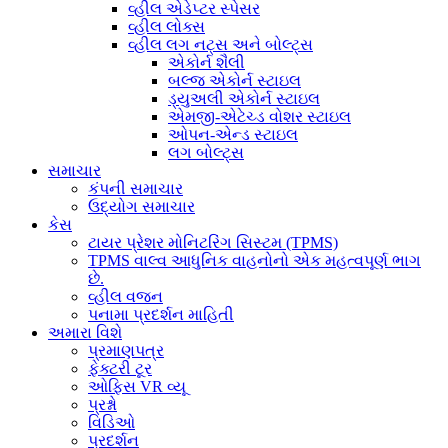
વ્હીલ એડેપ્ટર સ્પેસર
વ્હીલ લોક્સ
વ્હીલ લગ નટ્સ અને બોલ્ટ્સ
એકોર્ન શૈલી
બલ્જ એકોર્ન સ્ટાઇલ
ડ્યુઅલી એકોર્ન સ્ટાઇલ
એમજી-એટેચ્ડ વોશર સ્ટાઇલ
ઓપન-એન્ડ સ્ટાઇલ
લગ બોલ્ટ્સ
સમાચાર
કંપની સમાચાર
ઉદ્યોગ સમાચાર
કેસ
ટાયર પ્રેશર મોનિટરિંગ સિસ્ટમ (TPMS)
TPMS વાલ્વ આધુનિક વાહનોનો એક મહત્વપૂર્ણ ભાગ
છે.
વ્હીલ વજન
પનામા પ્રદર્શન માહિતી
અમારા વિશે
પ્રમાણપત્ર
ફેક્ટરી ટૂર
ઓફિસ VR વ્યૂ
પ્રશ્નો
વિડિઓ
પ્રદર્શન