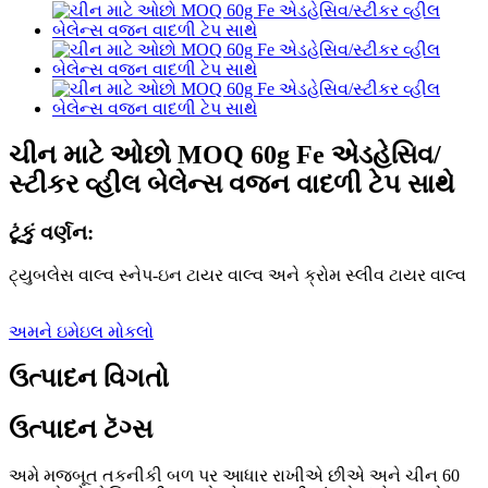
ચીન માટે ઓછો MOQ 60g Fe એડહેસિવ/
સ્ટીકર વ્હીલ બેલેન્સ વજન વાદળી ટેપ સાથે
ટૂંકું વર્ણન:
ટ્યુબલેસ વાલ્વ સ્નેપ-ઇન ટાયર વાલ્વ અને ક્રોમ સ્લીવ ટાયર વાલ્વ
અમને ઇમેઇલ મોકલો
ઉત્પાદન વિગતો
ઉત્પાદન ટૅગ્સ
અમે મજબૂત તકનીકી બળ પર આધાર રાખીએ છીએ અને ચીન 60