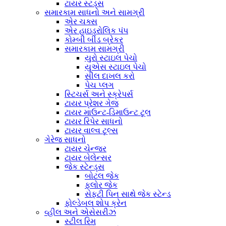
ટાયર સ્ટડ્સ
સમારકામ સાધનો અને સામગ્રી
એર ચક્સ
એર હાઇડ્રોલિક પંપ
કોમ્બી બીડ બ્રેકર
સમારકામ સામગ્રી
યુરો સ્ટાઇલ પેચો
યુએસ સ્ટાઇલ પેચો
સીલ દાખલ કરો
પેચ પ્લગ
સ્ટિચર્સ અને સ્ક્રેપર્સ
ટાયર પ્રેશર ગેજ
ટાયર માઉન્ટ-ડિમાઉન્ટ ટૂલ
ટાયર રિપેર સાધનો
ટાયર વાલ્વ ટૂલ્સ
ગેરેજ સાધનો
ટાયર ચેન્જર
ટાયર બેલેન્સર
જેક સ્ટેન્ડ્સ
બોટલ જેક
ફ્લોર જેક
સેફ્ટી પિન સાથે જેક સ્ટેન્ડ
ફોલ્ડેબલ શોપ ક્રેન
વ્હીલ અને એસેસરીઝ
સ્ટીલ રિમ