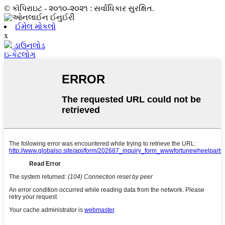
© કૉપિરાઇટ - ૨૦૧૦-૨૦૨૧ : સર્વાધિકાર સુરક્ષિત.
ઈમેલ મોકલો
x
ડાઉનલોડ
ઇ-કેટલોગ