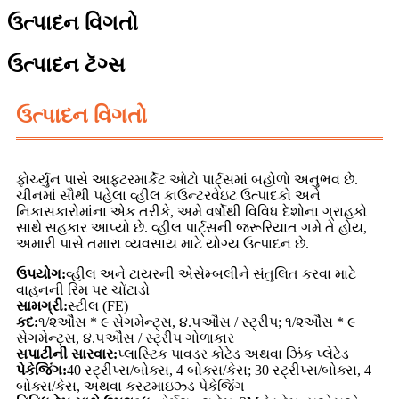
ઉત્પાદન વિગતો
ઉત્પાદન ટૅગ્સ
ઉત્પાદન વિગતો
ફોર્ચ્યુન પાસે આફ્ટરમાર્કેટ ઓટો પાર્ટ્સમાં બહોળો અનુભવ છે.
ચીનમાં સૌથી પહેલા વ્હીલ કાઉન્ટરવેઇટ ઉત્પાદકો અને
નિકાસકારોમાંના એક તરીકે, અમે વર્ષોથી વિવિધ દેશોના ગ્રાહકો
સાથે સહકાર આપ્યો છે. વ્હીલ પાર્ટ્સની જરૂરિયાત ગમે તે હોય,
અમારી પાસે તમારા વ્યવસાય માટે યોગ્ય ઉત્પાદન છે.
ઉપયોગ:
વ્હીલ અને ટાયરની એસેમ્બલીને સંતુલિત કરવા માટે
વાહનની રિમ પર ચોંટાડો
સામગ્રી:
સ્ટીલ (FE)
કદ:
૧/૨ઔંસ * ૯ સેગમેન્ટ્સ, ૪.૫ઔંસ / સ્ટ્રીપ; ૧/૨ઔંસ * ૯
સેગમેન્ટ્સ, ૪.૫ઔંસ / સ્ટ્રીપ ગોળાકાર
સપાટીની સારવાર:
પ્લાસ્ટિક પાવડર કોટેડ અથવા ઝિંક પ્લેટેડ
પેકેજિંગ:
40 સ્ટ્રીપ્સ/બોક્સ, 4 બોક્સ/કેસ; 30 સ્ટ્રીપ્સ/બોક્સ, 4
બોક્સ/કેસ, અથવા કસ્ટમાઇઝ્ડ પેકેજિંગ