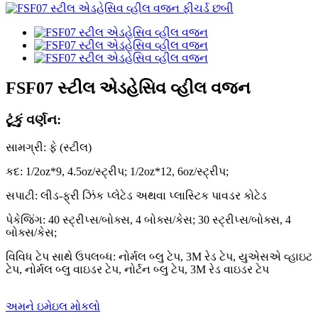
FSF07 સ્ટીલ એડહેસિવ વ્હીલ વજન
ટૂંકું વર્ણન:
સામગ્રી: ફે (સ્ટીલ)
કદ: 1/2oz*9, 4.5oz/સ્ટ્રીપ; 1/2oz*12, 6oz/સ્ટ્રીપ;
સપાટી: લીડ-ફ્રી ઝિંક પ્લેટેડ અથવા પ્લાસ્ટિક પાવડર કોટેડ
પેકેજિંગ: 40 સ્ટ્રીપ્સ/બોક્સ, 4 બોક્સ/કેસ; 30 સ્ટ્રીપ્સ/બોક્સ, 4
બોક્સ/કેસ;
વિવિધ ટેપ સાથે ઉપલબ્ધ: નોર્મલ બ્લુ ટેપ, 3M રેડ ટેપ, યુએસએ વ્હાઇટ
ટેપ, નોર્મલ બ્લુ વાઇડર ટેપ, નોર્ટન બ્લુ ટેપ, 3M રેડ વાઇડર ટેપ
અમને ઇમેઇલ મોકલો