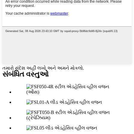
તમારો સંદેશ અહીં લખો અને અમને મોકલો.
સંબંધિત વસ્તુઓ