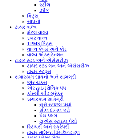
સ્ટીલ
ઝીંક
કિટ્સ
સાધનો
ટાયર વાલ્વ
મેટલ વાલ્વ
રબર વાલ્વ
TPMS કિટ્સ
વાલ્વ કેપ્સ અને કોર
વાલ્વ એક્સટેન્શન
ટાયર સ્ટડ અને એસેસરીઝ
ટાયર સ્ટડ ગન અને એસેસરીઝ
ટાયર સ્ટડ્સ
સમારકામ સાધનો અને સામગ્રી
એર ચક્સ
એર હાઇડ્રોલિક પંપ
કોમ્બી બીડ બ્રેકર
સમારકામ સામગ્રી
યુરો સ્ટાઇલ પેચો
સીલ દાખલ કરો
પેચ પ્લગ
યુએસ સ્ટાઇલ પેચો
સ્ટિચર્સ અને સ્ક્રેપર્સ
ટાયર માઉન્ટ-ડિમાઉન્ટ ટૂલ
ટાયર પ્રેશર ગેજ