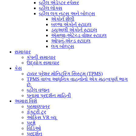
વ્હીલ એડેપ્ટર સ્પેસર
વ્હીલ લોક્સ
વ્હીલ લગ નટ્સ અને બોલ્ટ્સ
એકોર્ન શૈલી
બલ્જ એકોર્ન સ્ટાઇલ
ડ્યુઅલી એકોર્ન સ્ટાઇલ
એમજી-એટેચ્ડ વોશર સ્ટાઇલ
ઓપન-એન્ડ સ્ટાઇલ
લગ બોલ્ટ્સ
સમાચાર
કંપની સમાચાર
ઉદ્યોગ સમાચાર
કેસ
ટાયર પ્રેશર મોનિટરિંગ સિસ્ટમ (TPMS)
TPMS વાલ્વ આધુનિક વાહનોનો એક મહત્વપૂર્ણ ભાગ
છે.
વ્હીલ વજન
પનામા પ્રદર્શન માહિતી
અમારા વિશે
પ્રમાણપત્ર
ફેક્ટરી ટૂર
ઓફિસ VR વ્યૂ
પ્રશ્નો
વિડિઓ
પ્રદર્શન