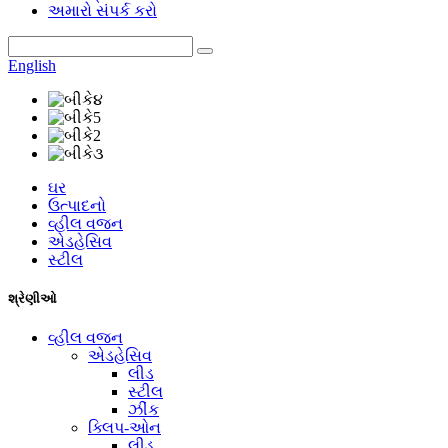
અમારો સંપર્ક કરો
English
ઘર
ઉત્પાદનો
વ્હીલ વજન
એડહેસિવ
સ્ટીલ
શ્રેણીઓ
વ્હીલ વજન
એડહેસિવ
લીડ
સ્ટીલ
ઝીંક
ક્લિપ-ઓન
લીડ