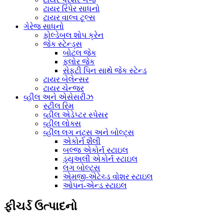
ટાયર રિપેર સાધનો
ટાયર વાલ્વ ટૂલ્સ
ગેરેજ સાધનો
ફોલ્ડેબલ શોપ ક્રેન
જેક સ્ટેન્ડ્સ
બોટલ જેક
ફ્લોર જેક
સેફ્ટી પિન સાથે જેક સ્ટેન્ડ
ટાયર બેલેન્સર
ટાયર ચેન્જર
વ્હીલ અને એસેસરીઝ
સ્ટીલ રિમ
વ્હીલ એડેપ્ટર સ્પેસર
વ્હીલ લોક્સ
વ્હીલ લગ નટ્સ અને બોલ્ટ્સ
એકોર્ન શૈલી
બલ્જ એકોર્ન સ્ટાઇલ
ડ્યુઅલી એકોર્ન સ્ટાઇલ
લગ બોલ્ટ્સ
એમજી-એટેચ્ડ વોશર સ્ટાઇલ
ઓપન-એન્ડ સ્ટાઇલ
ફીચર્ડ ઉત્પાદનો