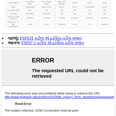
પાછલું:
FSF03T સ્ટીલ એડહેસિવ વ્હીલ વજન
આગળ:
FSF07-1 સ્ટીલ એડહેસિવ વ્હીલ વજન