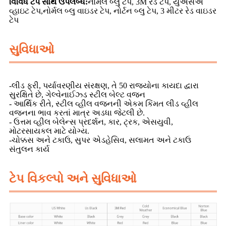
વિવિધ ટેપ સાથે ઉપલબ્ધ:
નોર્મલ બ્લુ ટેપ, 3M રેડ ટેપ, યુએસએ
વ્હાઇટ ટેપ,
નોર્મલ બ્લુ વાઇડર ટેપ, નોર્ટન બ્લુ ટેપ, 3 મીટર રેડ વાઇડર
ટેપ
સુવિધાઓ
-લીડ ફ્રી, પર્યાવરણીય સંરક્ષણ, તે 50 રાજ્યોના કાયદા દ્વારા
સુરક્ષિત છે, ગેલ્વેનાઈઝ્ડ સ્ટીલ બેલ્ટ વજન
- આર્થિક રીતે, સ્ટીલ વ્હીલ વજનની એકમ કિંમત લીડ વ્હીલ
વજનના ભાવ કરતાં માત્ર અડધા જેટલી છે.
- ઉત્તમ વ્હીલ બેલેન્સ પ્રદર્શન, કાર, ટ્રક, એસયુવી,
મોટરસાયકલ માટે યોગ્ય.
-ચોક્કસ અને ટકાઉ, સુપર એડહેસિવ, સલામત અને ટકાઉ
સંતુલન કાર્ય
ટેપ વિકલ્પો અને સુવિધાઓ