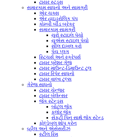
ટાયર સ્ટડ્સ
સમારકામ સાધનો અને સામગ્રી
એર ચક્સ
એર હાઇડ્રોલિક પંપ
કોમ્બી બીડ બ્રેકર
સમારકામ સામગ્રી
યુરો સ્ટાઇલ પેચો
યુએસ સ્ટાઇલ પેચો
સીલ દાખલ કરો
પેચ પ્લગ
સ્ટિચર્સ અને સ્ક્રેપર્સ
ટાયર પ્રેશર ગેજ
ટાયર માઉન્ટ-ડિમાઉન્ટ ટૂલ
ટાયર રિપેર સાધનો
ટાયર વાલ્વ ટૂલ્સ
ગેરેજ સાધનો
ટાયર ચેન્જર
ટાયર બેલેન્સર
જેક સ્ટેન્ડ્સ
બોટલ જેક
ફ્લોર જેક
સેફ્ટી પિન સાથે જેક સ્ટેન્ડ
ફોલ્ડેબલ શોપ ક્રેન
વ્હીલ અને એસેસરીઝ
સ્ટીલ રિમ