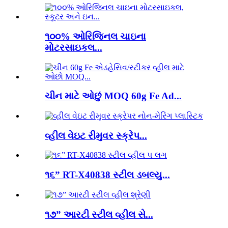
૧૦૦% ઓરિજિનલ ચાઇના
મોટરસાઇકલ...
ચીન માટે ઓછું MOQ 60g Fe Ad...
વ્હીલ વેઇટ રીમુવર સ્ક્રેપ...
૧૬” RT-X40838 સ્ટીલ ડબલ્યુ...
૧૭” આરટી સ્ટીલ વ્હીલ સે...