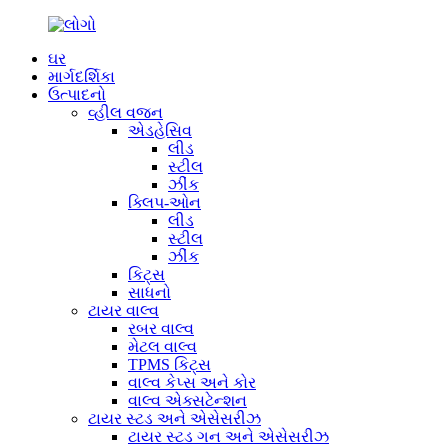
ઘર
માર્ગદર્શિકા
ઉત્પાદનો
વ્હીલ વજન
એડહેસિવ
લીડ
સ્ટીલ
ઝીંક
ક્લિપ-ઓન
લીડ
સ્ટીલ
ઝીંક
કિટ્સ
સાધનો
ટાયર વાલ્વ
રબર વાલ્વ
મેટલ વાલ્વ
TPMS કિટ્સ
વાલ્વ કેપ્સ અને કોર
વાલ્વ એક્સટેન્શન
ટાયર સ્ટડ અને એસેસરીઝ
ટાયર સ્ટડ ગન અને એસેસરીઝ