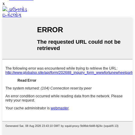
x
ડાઉનલોડ
ઇ-કેટલોગ