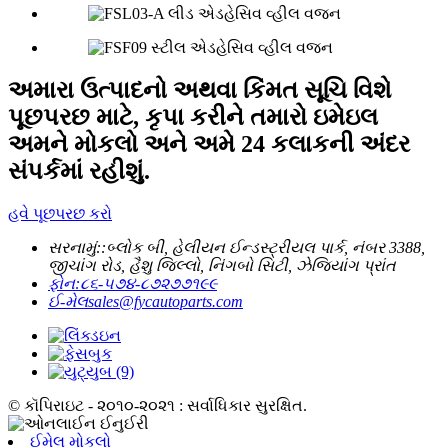
અમારા ઉત્પાદનો અથવા કિંમત સૂચિ વિશે
પૂછપરછ માટે, કૃપા કરીને તમારો ઇમેઇલ
અમને મોકલો અને અમે 24 કલાકની અંદર
સંપર્કમાં રહીશું.
હવે પૂછપરછ કરો
સરનામું::
બ્લોક બી, હેલીયન ઈન્ડસ્ટ્રીયલ પાર્ક, નંબર 3388,
જીચાંગ રોડ, હૈશુ જિલ્લો, નિંગબો સિટી, ઝેજિયાંગ પ્રાંત
ફોન:
૮૬-૫૭૪-૮૭૨૭૭૧૯૯
ઈ-મેલ
sales@fycautoparts.com
© કૉપિરાઇટ - ૨૦૧૦-૨૦૨૧ : સર્વાધિકાર સુરક્ષિત.
ઈમેલ મોકલો