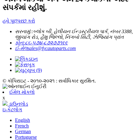
સંપર્કમાં રહીશું.
હવે પૂછપરછ કરો
સરનામું::
બ્લોક બી, હેલીયન ઈન્ડસ્ટ્રીયલ પાર્ક, નંબર 3388,
જીચાંગ રોડ, હૈશુ જિલ્લો, નિંગબો સિટી, ઝેજિયાંગ પ્રાંત
ફોન:
૮૬-૫૭૪-૮૭૨૭૭૧૯૯
ઈ-મેલ
sales@fycautoparts.com
© કૉપિરાઇટ - ૨૦૧૦-૨૦૨૧ : સર્વાધિકાર સુરક્ષિત.
ઈમેલ મોકલો
x
ડાઉનલોડ
ઇ-કેટલોગ
English
French
German
Portuguese