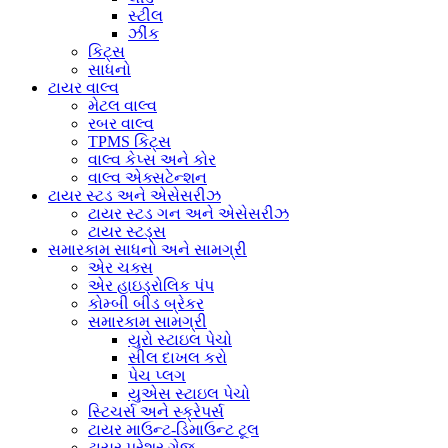
સ્ટીલ
ઝીંક
કિટ્સ
સાધનો
ટાયર વાલ્વ
મેટલ વાલ્વ
રબર વાલ્વ
TPMS કિટ્સ
વાલ્વ કેપ્સ અને કોર
વાલ્વ એક્સટેન્શન
ટાયર સ્ટડ અને એસેસરીઝ
ટાયર સ્ટડ ગન અને એસેસરીઝ
ટાયર સ્ટડ્સ
સમારકામ સાધનો અને સામગ્રી
એર ચક્સ
એર હાઇડ્રોલિક પંપ
કોમ્બી બીડ બ્રેકર
સમારકામ સામગ્રી
યુરો સ્ટાઇલ પેચો
સીલ દાખલ કરો
પેચ પ્લગ
યુએસ સ્ટાઇલ પેચો
સ્ટિચર્સ અને સ્ક્રેપર્સ
ટાયર માઉન્ટ-ડિમાઉન્ટ ટૂલ
ટાયર પ્રેશર ગેજ