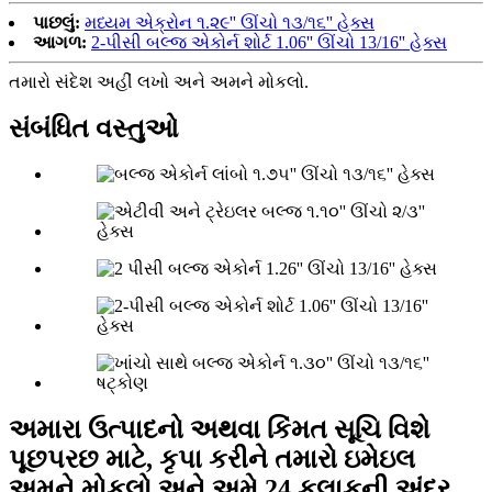
પાછલું:
મધ્યમ એક્રોન ૧.૨૯'' ઊંચો ૧૩/૧૬'' હેક્સ
આગળ:
2-પીસી બલ્જ એકોર્ન શોર્ટ 1.06'' ઊંચો 13/16'' હેક્સ
તમારો સંદેશ અહીં લખો અને અમને મોકલો.
સંબંધિત વસ્તુઓ
અમારા ઉત્પાદનો અથવા કિંમત સૂચિ વિશે
પૂછપરછ માટે, કૃપા કરીને તમારો ઇમેઇલ
અમને મોકલો અને અમે 24 કલાકની અંદર