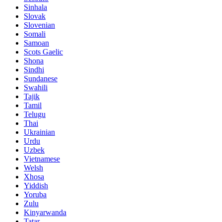
Sinhala
Slovak
Slovenian
Somali
Samoan
Scots Gaelic
Shona
Sindhi
Sundanese
Swahili
Tajik
Tamil
Telugu
Thai
Ukrainian
Urdu
Uzbek
Vietnamese
Welsh
Xhosa
Yiddish
Yoruba
Zulu
Kinyarwanda
Tatar