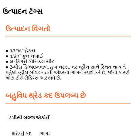
ઉત્પાદન ટૅગ્સ
ઉત્પાદન વિગતો
● ૧૩/૧૬'' હેક્સ
● ૧.૪૦'' કુલ લંબાઈ
● 60 ડિગ્રી કોનિકલ સીટ
● 2-પીસ ડિઝાઇનવાળા હબ નટ્સ, નટ વ્હીલ સાથે સ્થિત થાય તે
પહેલાં વ્હીલ બોલ્ટ નટની અંદરના ભાગને સ્પર્શ કરે છે, જેના કારણે
ખોટા ટોર્ક રીડિંગ્સ અટકાવે છે.
બહુવિધ થ્રેડ કદ ઉપલબ્ધ છે
2 પીસી બલ્જ એકોર્ન
થ્રેડનું કદ
ભાગ#