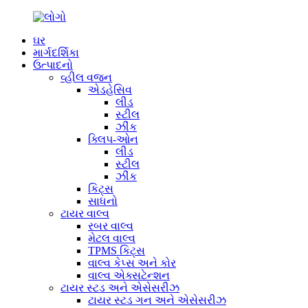
ઘર
માર્ગદર્શિકા
ઉત્પાદનો
વ્હીલ વજન
એડહેસિવ
લીડ
સ્ટીલ
ઝીંક
ક્લિપ-ઓન
લીડ
સ્ટીલ
ઝીંક
કિટ્સ
સાધનો
ટાયર વાલ્વ
રબર વાલ્વ
મેટલ વાલ્વ
TPMS કિટ્સ
વાલ્વ કેપ્સ અને કોર
વાલ્વ એક્સટેન્શન
ટાયર સ્ટડ અને એસેસરીઝ
ટાયર સ્ટડ ગન અને એસેસરીઝ