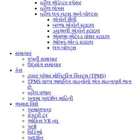
વ્હીલ એડેપ્ટર સ્પેસર
વ્હીલ લોક્સ
વ્હીલ લગ નટ્સ અને બોલ્ટ્સ
એકોર્ન શૈલી
બલ્જ એકોર્ન સ્ટાઇલ
ડ્યુઅલી એકોર્ન સ્ટાઇલ
એમજી-એટેચ્ડ વોશર સ્ટાઇલ
ઓપન-એન્ડ સ્ટાઇલ
લગ બોલ્ટ્સ
સમાચાર
કંપની સમાચાર
ઉદ્યોગ સમાચાર
કેસ
ટાયર પ્રેશર મોનિટરિંગ સિસ્ટમ (TPMS)
TPMS વાલ્વ આધુનિક વાહનોનો એક મહત્વપૂર્ણ ભાગ
છે.
વ્હીલ વજન
પનામા પ્રદર્શન માહિતી
અમારા વિશે
પ્રમાણપત્ર
ફેક્ટરી ટૂર
ઓફિસ VR વ્યૂ
પ્રશ્નો
વિડિઓ
પ્રદર્શન