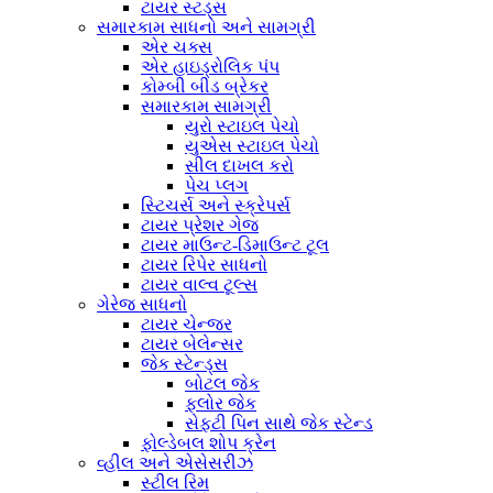
ટાયર સ્ટડ્સ
સમારકામ સાધનો અને સામગ્રી
એર ચક્સ
એર હાઇડ્રોલિક પંપ
કોમ્બી બીડ બ્રેકર
સમારકામ સામગ્રી
યુરો સ્ટાઇલ પેચો
યુએસ સ્ટાઇલ પેચો
સીલ દાખલ કરો
પેચ પ્લગ
સ્ટિચર્સ અને સ્ક્રેપર્સ
ટાયર પ્રેશર ગેજ
ટાયર માઉન્ટ-ડિમાઉન્ટ ટૂલ
ટાયર રિપેર સાધનો
ટાયર વાલ્વ ટૂલ્સ
ગેરેજ સાધનો
ટાયર ચેન્જર
ટાયર બેલેન્સર
જેક સ્ટેન્ડ્સ
બોટલ જેક
ફ્લોર જેક
સેફ્ટી પિન સાથે જેક સ્ટેન્ડ
ફોલ્ડેબલ શોપ ક્રેન
વ્હીલ અને એસેસરીઝ
સ્ટીલ રિમ