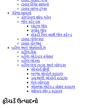
ટાયર રિપેર સાધનો
ટાયર વાલ્વ ટૂલ્સ
ગેરેજ સાધનો
ફોલ્ડેબલ શોપ ક્રેન
જેક સ્ટેન્ડ્સ
બોટલ જેક
ફ્લોર જેક
સેફ્ટી પિન સાથે જેક સ્ટેન્ડ
ટાયર બેલેન્સર
ટાયર ચેન્જર
વ્હીલ અને એસેસરીઝ
સ્ટીલ રિમ
વ્હીલ એડેપ્ટર સ્પેસર
વ્હીલ લોક્સ
વ્હીલ લગ નટ્સ અને બોલ્ટ્સ
એકોર્ન શૈલી
બલ્જ એકોર્ન સ્ટાઇલ
ડ્યુઅલી એકોર્ન સ્ટાઇલ
લગ બોલ્ટ્સ
એમજી-એટેચ્ડ વોશર સ્ટાઇલ
ઓપન-એન્ડ સ્ટાઇલ
ફીચર્ડ ઉત્પાદનો