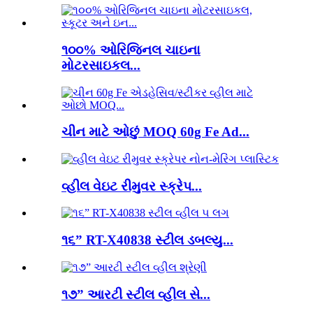
૧૦૦% ઓરિજિનલ ચાઇના
મોટરસાઇકલ...
ચીન માટે ઓછું MOQ 60g Fe Ad...
વ્હીલ વેઇટ રીમુવર સ્ક્રેપ...
૧૬” RT-X40838 સ્ટીલ ડબલ્યુ...
૧૭” આરટી સ્ટીલ વ્હીલ સે...