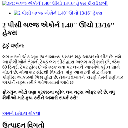
2 પીસી બલ્જ એકોર્ન 1.40'' ઊંચો 13/16''
હેક્સ
ટૂંકું વર્ણન:
લગ નટનો એક ખૂબ જ સામાન્ય પ્રકાર શંકુ આકારનો સીટ છે. તમે
આ શૈલીઓને તેમની ટેપર્ડ લગ સીટ દ્વારા અલગ કરી શકો છો, જેમાં
60 ડિગ્રી ટેપર હોય છે જે કડક થવા પર લગને આપમેળે વ્હીલ સાથે
ગોઠવે છે. ગોળાકાર સીટથી વિપરીત, શંકુ આકારની સીટ તેમના
કોણીય આકારમાં ભિન્ન હોય છે. તેમના દેખાવને કારણે તેમને ઘણીવાર
એકોર્ન નટ્સ તરીકે ઓળખવામાં આવે છે.
ફોર્ચ્યુન ઓટો ઘણા પ્રકારના વ્હીલ લગ નટ્સ ઓફર કરે છે, વધુ
શૈલીઓ માટે કૃપા કરીને અમારો સંપર્ક કરો!
અમને ઇમેઇલ મોકલો
ઉત્પાદન વિગતો