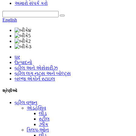
અમારો સંપર્ક કરો
English
ઘર
ઉત્પાદનો
વ્હીલ અને એસેસરીઝ
વ્હીલ લગ નટ્સ અને બોલ્ટ્સ
બલ્જ એકોર્ન સ્ટાઇલ
શ્રેણીઓ
વ્હીલ વજન
એડહેસિવ
લીડ
સ્ટીલ
ઝીંક
ક્લિપ-ઓન
લીડ